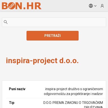
Skip to Main Content
PRETRAŽI
inspira-project d.o.o.
inspira-project d.o.o.
Puni naziv
inspira-project društvo s ograničenom
odgovornošću za projektiranje i nadzor
Tip
D.O.O. PREMA ZAKONU O TRGOVAČKIM
DRUŠTVIMA