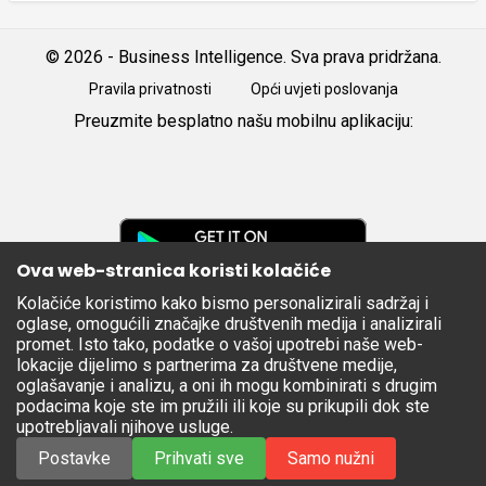
© 2026 - Business Intelligence. Sva prava pridržana.
Pravila privatnosti
Opći uvjeti poslovanja
Preuzmite besplatno našu mobilnu aplikaciju:
Android
iOS
Google
Play
Ova web-stranica koristi kolačiće
Kolačiće koristimo kako bismo personalizirali sadržaj i
Apple
oglase, omogućili značajke društvenih medija i analizirali
Store
promet. Isto tako, podatke o vašoj upotrebi naše web-
lokacije dijelimo s partnerima za društvene medije,
oglašavanje i analizu, a oni ih mogu kombinirati s drugim
podacima koje ste im pružili ili koje su prikupili dok ste
upotrebljavali njihove usluge.
Postavke
Prihvati sve
Samo nužni