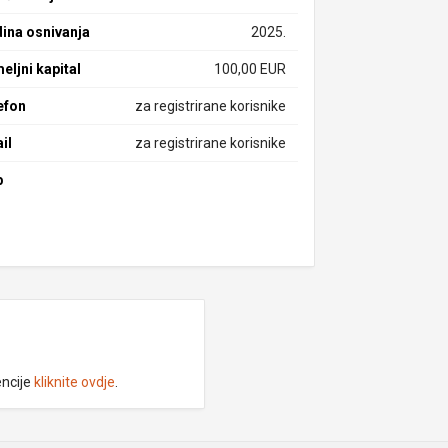
ina osnivanja
2025.
eljni kapital
100,00 EUR
efon
za registrirane korisnike
il
za registrirane korisnike
b
encije
kliknite ovdje
.