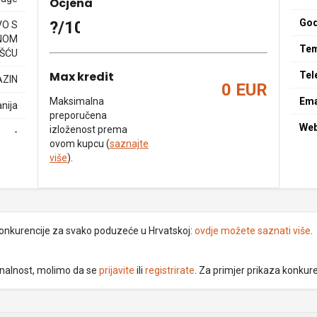
Ocjena
God
?/10
O S
NOM
Tem
ŠĆU
Max kredit
Tel
AZIN
0 EUR
Maksimalna
Ema
nija
preporučena
We
izloženost prema
-
ovom kupcu (
saznajte
više
).
 konkurencije za svako poduzeće u Hrvatskoj:
ovdje možete saznati više
.
ionalnost, molimo da se
prijavite
ili
registrirate
. Za primjer prikaza konkur