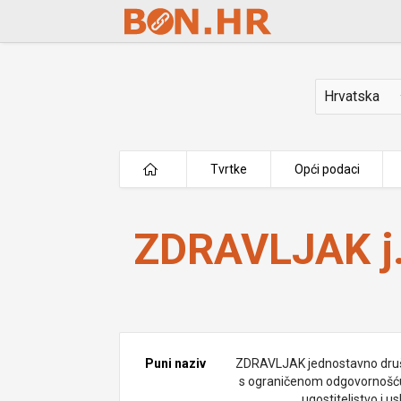
Skip to Main Content
Država
Tvrtke
Opći podaci
ZDRAVLJAK j.d.o.o.
ZDRAVLJAK j.
Puni naziv
ZDRAVLJAK jednostavno dru
s ograničenom odgovornošć
ugostiteljstvo i u