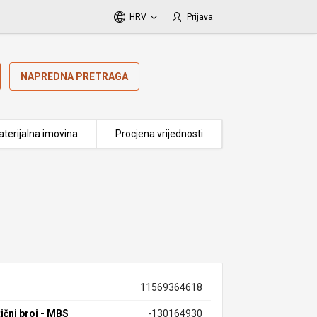
HRV
Prijava
NAPREDNA PRETRAGA
terijalna imovina
Procjena vrijednosti
11569364618
ični broj - MBS
-130164930