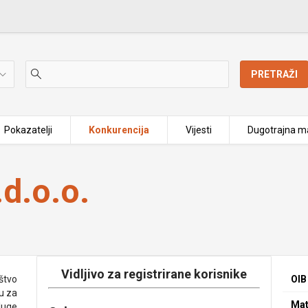
PRETRAŽI
Pokazatelji
Konkurencija
Vijesti
Dugotrajna ma
d.o.o.
Vidljivo za registrirane korisnike
štvo
OIB
u za
Mat
sluge