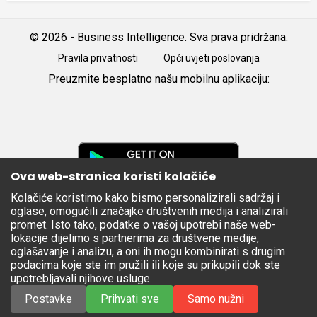
© 2026 - Business Intelligence. Sva prava pridržana.
Pravila privatnosti
Opći uvjeti poslovanja
Preuzmite besplatno našu mobilnu aplikaciju:
Android
iOS
Google
Play
Ova web-stranica koristi kolačiće
Kolačiće koristimo kako bismo personalizirali sadržaj i
Apple
oglase, omogućili značajke društvenih medija i analizirali
Store
promet. Isto tako, podatke o vašoj upotrebi naše web-
lokacije dijelimo s partnerima za društvene medije,
oglašavanje i analizu, a oni ih mogu kombinirati s drugim
podacima koje ste im pružili ili koje su prikupili dok ste
upotrebljavali njihove usluge.
Postavke
Prihvati sve
Samo nužni