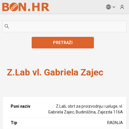
Skip to Main Content
PRETRAŽI
Z.Lab vl. Gabriela Zajec
Z.Lab vl. Gabriela Zajec
Puni naziv
Z.Lab, obrt za proizvodnju i usluge, vl.
Gabriela Zajec, Budinščina, Zajezda 116A
Tip
RADNJA