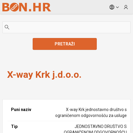
Skip to Main Content
PRETRAŽI
X-way Krk j.d.o.o.
X-way Krk j.d.o.o.
Puni naziv
X-way Krk jednostavno društvo s
ograničenom odgovornošću za usluge
Tip
JEDNOSTAVNO DRUŠTVO S
OGRANIČENOM ODGOVORNOŠĆU