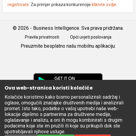
registrirate
. Za primjer prikaza konkurencije
kliknite ovdje
.
© 2026 - Business Intelligence. Sva prava pridržana.
Pravila privatnosti
Opći uvjeti poslovanja
Preuzmite besplatno našu mobilnu aplikaciju:
Android
iOS
Google
Play
Ova web-stranica koristi kolačiće
Kolačiće koristimo kako bismo personalizirali sadržaj i
Apple
oglase, omogućili značajke društvenih medija i analizirali
Store
promet. Isto tako, podatke o vašoj upotrebi naše web-
lokacije dijelimo s partnerima za društvene medije,
oglašavanje i analizu, a oni ih mogu kombinirati s drugim
podacima koje ste im pružili ili koje su prikupili dok ste
upotrebljavali njihove usluge.