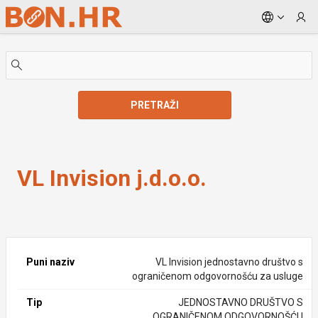
Skip to Main Content
PRETRAŽI
VL Invision j.d.o.o.
VL Invision j.d.o.o.
Puni naziv
VL Invision jednostavno društvo s
ograničenom odgovornošću za usluge
Tip
JEDNOSTAVNO DRUŠTVO S
OGRANIČENOM ODGOVORNOŠĆU