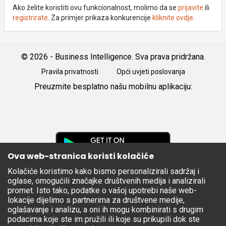
Ako želite koristiti ovu funkcionalnost, molimo da se
prijavite
ili
registrirate
. Za primjer prikaza konkurencije
kliknite ovdje
.
© 2026 - Business Intelligence. Sva prava pridržana.
Pravila privatnosti
Opći uvjeti poslovanja
Preuzmite besplatno našu mobilnu aplikaciju:
Android
iOS
Google
Play
Ova web-stranica koristi kolačiće
Kolačiće koristimo kako bismo personalizirali sadržaj i
Apple
oglase, omogućili značajke društvenih medija i analizirali
Store
promet. Isto tako, podatke o vašoj upotrebi naše web-
lokacije dijelimo s partnerima za društvene medije,
oglašavanje i analizu, a oni ih mogu kombinirati s drugim
podacima koje ste im pružili ili koje su prikupili dok ste