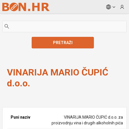
Skip to Main Content
PRETRAŽI
VINARIJA MARIO ČUPIĆ d.o.o.
VINARIJA MARIO ČUPIĆ
d.o.o.
Puni naziv
VINARIJA MARIO ČUPIĆ d.o.o. za
proizvodnju vina i drugih alkoholnih pića