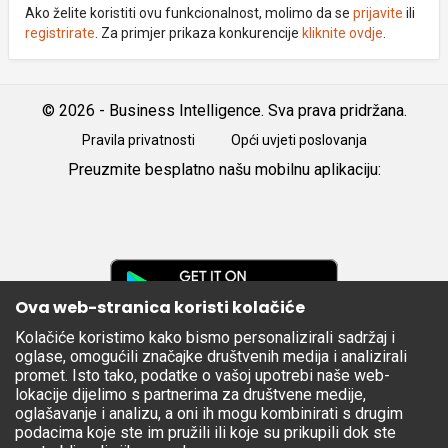
Ako želite koristiti ovu funkcionalnost, molimo da se
prijavite
ili
registrirate
. Za primjer prikaza konkurencije
kliknite ovdje
.
© 2026 - Business Intelligence. Sva prava pridržana.
Pravila privatnosti
Opći uvjeti poslovanja
Preuzmite besplatno našu mobilnu aplikaciju:
Android
iOS
Google
Play
Ova web-stranica koristi kolačiće
Kolačiće koristimo kako bismo personalizirali sadržaj i
Apple
oglase, omogućili značajke društvenih medija i analizirali
Store
promet. Isto tako, podatke o vašoj upotrebi naše web-
lokacije dijelimo s partnerima za društvene medije,
oglašavanje i analizu, a oni ih mogu kombinirati s drugim
podacima koje ste im pružili ili koje su prikupili dok ste