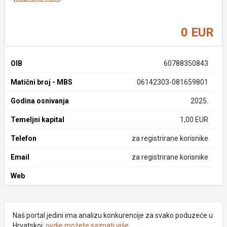
0 EUR
OIB
60788350843
Matični broj - MBS
06142303-081659801
Godina osnivanja
2025.
Temeljni kapital
1,00 EUR
Telefon
za registrirane korisnike
Email
za registrirane korisnike
Web
Naš portal jedini ima analizu konkurencije za svako poduzeće u
Hrvatskoj:
ovdje možete saznati više
.