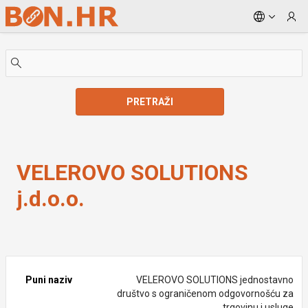
Skip to Main Content
PRETRAŽI
VELEROVO SOLUTIONS j.d.o.o.
VELEROVO SOLUTIONS
j.d.o.o.
Puni naziv
VELEROVO SOLUTIONS jednostavno
društvo s ograničenom odgovornošću za
trgovinu i usluge