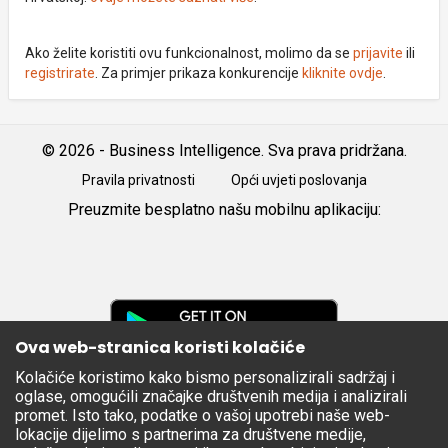
Ako želite koristiti ovu funkcionalnost, molimo da se
prijavite
ili
registrirate
. Za primjer prikaza konkurencije
kliknite ovdje
.
© 2026 - Business Intelligence. Sva prava pridržana.
Pravila privatnosti
Opći uvjeti poslovanja
Preuzmite besplatno našu mobilnu aplikaciju:
Android
iOS
Google
Play
Ova web-stranica koristi kolačiće
Kolačiće koristimo kako bismo personalizirali sadržaj i
Apple
oglase, omogućili značajke društvenih medija i analizirali
Store
promet. Isto tako, podatke o vašoj upotrebi naše web-
lokacije dijelimo s partnerima za društvene medije,