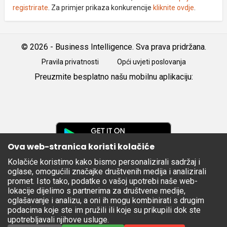
registrirate
. Za primjer prikaza konkurencije
kliknite ovdje
.
© 2026 - Business Intelligence. Sva prava pridržana.
Pravila privatnosti
Opći uvjeti poslovanja
Preuzmite besplatno našu mobilnu aplikaciju:
Android
iOS
Google
Play
Ova web-stranica koristi kolačiće
Kolačiće koristimo kako bismo personalizirali sadržaj i
Apple
oglase, omogućili značajke društvenih medija i analizirali
Store
promet. Isto tako, podatke o vašoj upotrebi naše web-
lokacije dijelimo s partnerima za društvene medije,
oglašavanje i analizu, a oni ih mogu kombinirati s drugim
podacima koje ste im pružili ili koje su prikupili dok ste
upotrebljavali njihove usluge.