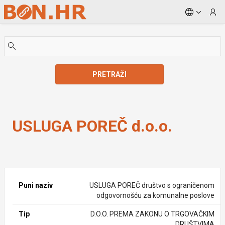
Skip to Main Content
PRETRAŽI
USLUGA POREČ d.o.o.
USLUGA POREČ d.o.o.
Puni naziv
USLUGA POREČ društvo s ograničenom
odgovornošću za komunalne poslove
Tip
D.O.O. PREMA ZAKONU O TRGOVAČKIM
DRUŠTVIMA