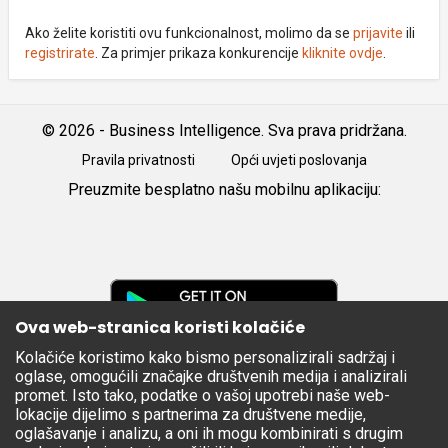
Ako želite koristiti ovu funkcionalnost, molimo da se
prijavite
ili
registrirate
. Za primjer prikaza konkurencije
kliknite ovdje
.
© 2026 - Business Intelligence. Sva prava pridržana.
Pravila privatnosti
Opći uvjeti poslovanja
Preuzmite besplatno našu mobilnu aplikaciju:
Android
iOS
Google
Play
Ova web-stranica koristi kolačiće
Kolačiće koristimo kako bismo personalizirali sadržaj i
Apple
oglase, omogućili značajke društvenih medija i analizirali
Store
promet. Isto tako, podatke o vašoj upotrebi naše web-
lokacije dijelimo s partnerima za društvene medije,
oglašavanje i analizu, a oni ih mogu kombinirati s drugim