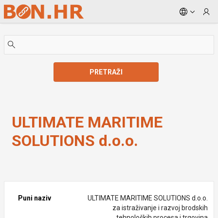
Skip to Main Content
PRETRAŽI
ULTIMATE MARITIME SOLUTIONS d.o.o.
ULTIMATE MARITIME
SOLUTIONS d.o.o.
Puni naziv
ULTIMATE MARITIME SOLUTIONS d.o.o.
za istraživanje i razvoj brodskih
tehnoloških procesa i trgovina