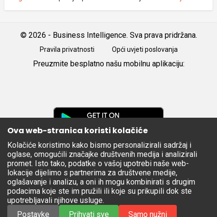
© 2026 - Business Intelligence. Sva prava pridržana.
Pravila privatnosti
Opći uvjeti poslovanja
Preuzmite besplatno našu mobilnu aplikaciju:
Android
iOS
Google
Play
Ova web-stranica koristi kolačiće
Kolačiće koristimo kako bismo personalizirali sadržaj i
Apple
oglase, omogućili značajke društvenih medija i analizirali
Store
promet. Isto tako, podatke o vašoj upotrebi naše web-
lokacije dijelimo s partnerima za društvene medije,
oglašavanje i analizu, a oni ih mogu kombinirati s drugim
podacima koje ste im pružili ili koje su prikupili dok ste
upotrebljavali njihove usluge.
Postavke
Prihvati sve
Samo nužni