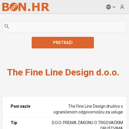
Skip to Main Content
PRETRAŽI
The Fine Line Design d.o.o.
The Fine Line Design d.o.o.
Puni naziv
The Fine Line Design društvo s
ograničenom odgovornošću za usluge
Tip
D.O.O. PREMA ZAKONU O TRGOVAČKIM
DRUŠTVIMA