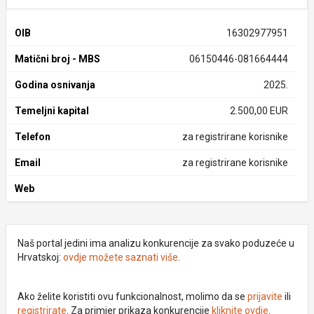
OIB
16302977951
Matični broj - MBS
06150446-081664444
Godina osnivanja
2025.
Temeljni kapital
2.500,00 EUR
Telefon
za registrirane korisnike
Email
za registrirane korisnike
Web
Naš portal jedini ima analizu konkurencije za svako poduzeće u
Hrvatskoj:
ovdje možete saznati više
.
Ako želite koristiti ovu funkcionalnost, molimo da se
prijavite
ili
registrirate
. Za primjer prikaza konkurencije
kliknite ovdje
.