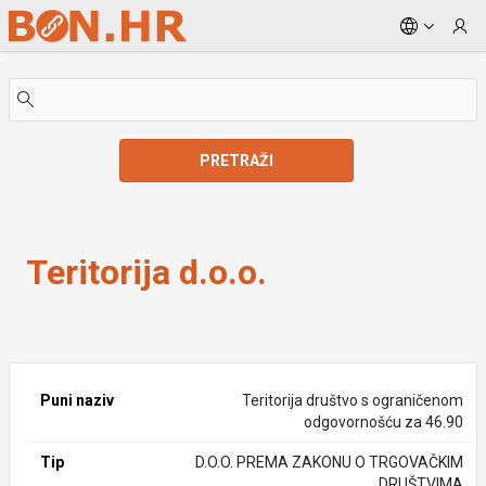
Skip to Main Content
PRETRAŽI
Teritorija d.o.o.
Teritorija d.o.o.
Puni naziv
Teritorija društvo s ograničenom
odgovornošću za 46.90
Tip
D.O.O. PREMA ZAKONU O TRGOVAČKIM
DRUŠTVIMA