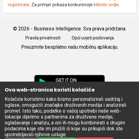
registrirate
. Za primjer prikaza konkurencije
kliknite ovdje
.
© 2026 - Business Intelligence. Sva prava pridržana.
Pravila privatnosti
Opći uvjeti poslovanja
Preuzmite besplatno našu mobilnu aplikaciju:
Android
iOS
Google
Play
Ova web-stranica koristi kolačiće
Kolačiće koristimo kako bismo personalizirali sadržaj i
Apple
oglase, omogućili značajke društvenih medija i analizirali
Store
promet. Isto tako, podatke o vašoj upotrebi naše web-
lokacije dijelimo s partnerima za društvene medije,
oglašavanje i analizu, a oni ih mogu kombinirati s drugim
podacima koje ste im pružili ili koje su prikupili dok ste
upotrebljavali njihove usluge.