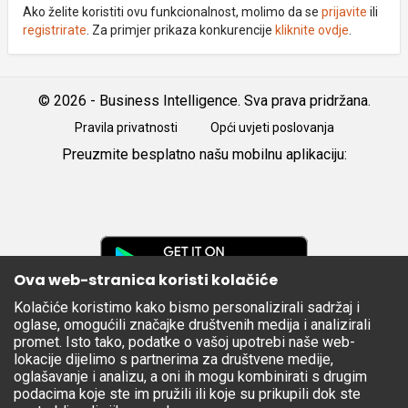
Ako želite koristiti ovu funkcionalnost, molimo da se
prijavite
ili
registrirate
. Za primjer prikaza konkurencije
kliknite ovdje
.
© 2026 - Business Intelligence. Sva prava pridržana.
Pravila privatnosti
Opći uvjeti poslovanja
Preuzmite besplatno našu mobilnu aplikaciju:
Android
iOS
Google
Play
Ova web-stranica koristi kolačiće
Kolačiće koristimo kako bismo personalizirali sadržaj i
Apple
oglase, omogućili značajke društvenih medija i analizirali
Store
promet. Isto tako, podatke o vašoj upotrebi naše web-
lokacije dijelimo s partnerima za društvene medije,
oglašavanje i analizu, a oni ih mogu kombinirati s drugim
podacima koje ste im pružili ili koje su prikupili dok ste