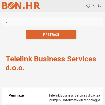
Skip to Main Content
PRETRAŽI
Telelink Business Services d.o.o.
Telelink Business Services
d.o.o.
Puni naziv
Telelink Business Services d.o.o. za
primjenu informatičkih tehnologija