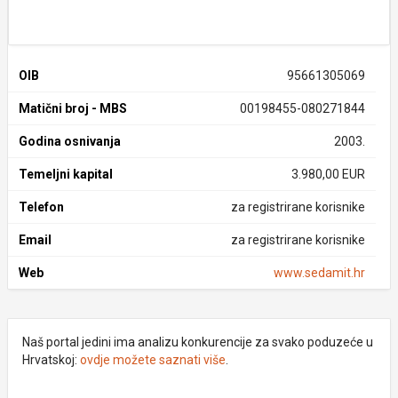
OIB
95661305069
Matični broj - MBS
00198455-080271844
Godina osnivanja
2003.
Temeljni kapital
3.980,00 EUR
Telefon
za registrirane korisnike
Email
za registrirane korisnike
Web
www.sedamit.hr
Naš portal jedini ima analizu konkurencije za svako poduzeće u
Hrvatskoj:
ovdje možete saznati više
.