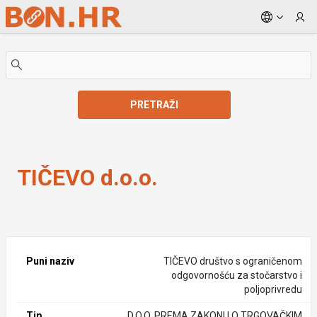
Skip to Main Content
PRETRAŽI
TIČEVO d.o.o.
TIČEVO d.o.o.
Puni naziv
TIČEVO društvo s ograničenom
odgovornošću za stočarstvo i
poljoprivredu
Tip
D.O.O. PREMA ZAKONU O TRGOVAČKIM