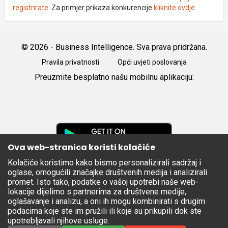
registrirate
. Za primjer prikaza konkurencije
kliknite ovdje
.
© 2026 - Business Intelligence. Sva prava pridržana.
Pravila privatnosti
Opći uvjeti poslovanja
Preuzmite besplatno našu mobilnu aplikaciju:
Android
iOS
Google
Play
Ova web-stranica koristi kolačiće
Kolačiće koristimo kako bismo personalizirali sadržaj i
Apple
oglase, omogućili značajke društvenih medija i analizirali
Store
promet. Isto tako, podatke o vašoj upotrebi naše web-
lokacije dijelimo s partnerima za društvene medije,
oglašavanje i analizu, a oni ih mogu kombinirati s drugim
podacima koje ste im pružili ili koje su prikupili dok ste
upotrebljavali njihove usluge.