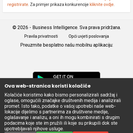
registrirate
. Za primjer prikaza konkurencije
kliknite ovdje
.
© 2026 - Business Intelligence. Sva prava pridržana.
Pravila privatnosti
Opći uvjeti poslovanja
Preuzmite besplatno našu mobilnu aplikaciju:
Android
iOS
Google
Play
Ova web-stranica koristi kolačiće
Kolačiće koristimo kako bismo personalizirali sadržaj i
Apple
oglase, omogućili značajke društvenih medija i analizirali
Store
promet. Isto tako, podatke o vašoj upotrebi naše web-
lokacije dijelimo s partnerima za društvene medije,
oglašavanje i analizu, a oni ih mogu kombinirati s drugim
podacima koje ste im pružili ili koje su prikupili dok ste
upotrebljavali njihove usluge.