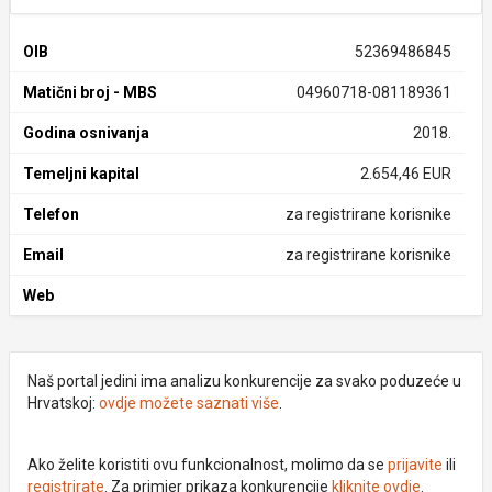
OIB
52369486845
Matični broj - MBS
04960718-081189361
Godina osnivanja
2018.
Temeljni kapital
2.654,46 EUR
Telefon
za registrirane korisnike
Email
za registrirane korisnike
Web
Naš portal jedini ima analizu konkurencije za svako poduzeće u
Hrvatskoj:
ovdje možete saznati više
.
Ako želite koristiti ovu funkcionalnost, molimo da se
prijavite
ili
registrirate
. Za primjer prikaza konkurencije
kliknite ovdje
.