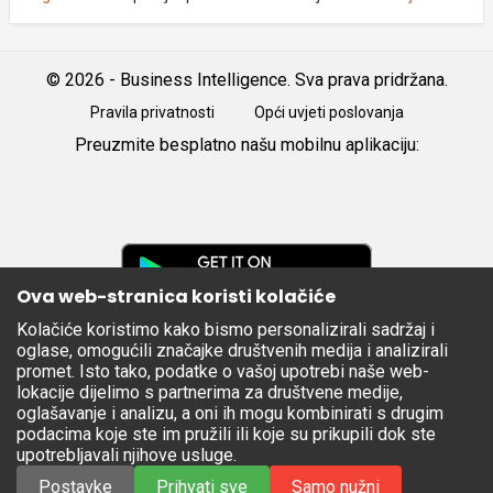
© 2026 - Business Intelligence. Sva prava pridržana.
Pravila privatnosti
Opći uvjeti poslovanja
Preuzmite besplatno našu mobilnu aplikaciju:
Android
iOS
Google
Play
Ova web-stranica koristi kolačiće
Kolačiće koristimo kako bismo personalizirali sadržaj i
Apple
oglase, omogućili značajke društvenih medija i analizirali
Store
promet. Isto tako, podatke o vašoj upotrebi naše web-
lokacije dijelimo s partnerima za društvene medije,
oglašavanje i analizu, a oni ih mogu kombinirati s drugim
podacima koje ste im pružili ili koje su prikupili dok ste
upotrebljavali njihove usluge.
Postavke
Prihvati sve
Samo nužni