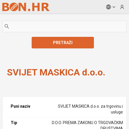
Skip to Main Content
PRETRAŽI
SVIJET MASKICA d.o.o.
SVIJET MASKICA d.o.o.
Puni naziv
SVIJET MASKICA d.o.o. za trgovinu i
usluge
Tip
D.O.O. PREMA ZAKONU O TRGOVAČKIM
DRUŠTVIMA