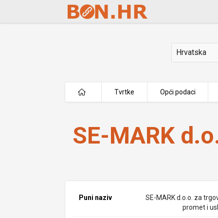
Skip to Main Content
Država
Tvrtke
Opći podaci
SE-MARK d.o.o.
SE-MARK d.o.
Puni naziv
SE-MARK d.o.o. za trgov
promet i us