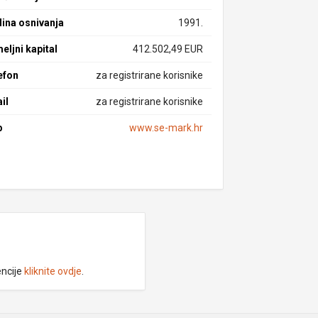
ina osnivanja
1991.
eljni kapital
412.502,49 EUR
efon
za registrirane korisnike
il
za registrirane korisnike
b
www.se-mark.hr
encije
kliknite ovdje
.