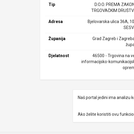
Tip
D.O.O. PREMA ZAKO
TRGOVAČKIM DRUŠTV
Adresa
Bjelovarska ulica 36A, 1
SESV
Županija
Grad Zagreb i Zagreb
župa
Djelatnost
46500 - Trgovina na ve
informacijsko-komunikacij
opre
Naš portal jedini ima analizu
Ako želite koristiti ovu funkc