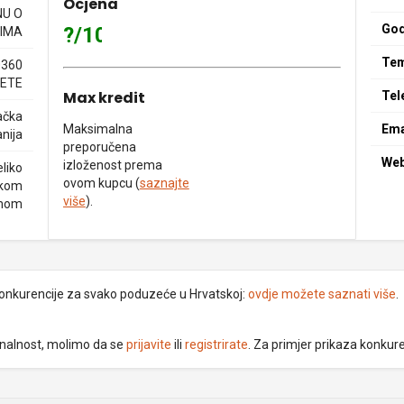
Ocjena
NU O
God
?/10
IMA
Tem
0360
ETE
Max kredit
Tel
ačka
Maksimalna
Ema
nija
preporučena
We
izloženost prema
liko
ovom kupcu (
saznajte
skom
više
).
mom
 konkurencije za svako poduzeće u Hrvatskoj:
ovdje možete saznati više
.
ionalnost, molimo da se
prijavite
ili
registrirate
. Za primjer prikaza konkur