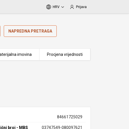
HRV
Prijava
NAPREDNA PRETRAGA
terijalna imovina
Procjena vrijednosti
84661725029
ični broj - MBS
03747549-080097621