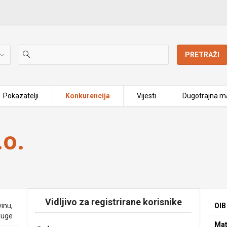
PRETRAŽI
Pokazatelji
Konkurencija
Vijesti
Dugotrajna ma
o.
Vidljivo za registrirane korisnike
inu,
OIB
luge
Mat