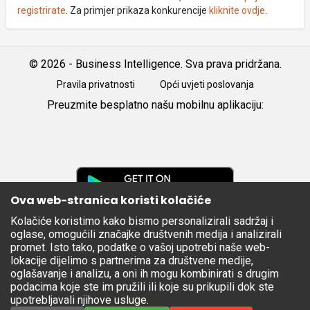
registrirate
. Za primjer prikaza konkurencije
kliknite ovdje
.
© 2026 - Business Intelligence. Sva prava pridržana.
Pravila privatnosti
Opći uvjeti poslovanja
Preuzmite besplatno našu mobilnu aplikaciju:
Android
iOS
Google
Play
Ova web-stranica koristi kolačiće
Kolačiće koristimo kako bismo personalizirali sadržaj i
Apple
oglase, omogućili značajke društvenih medija i analizirali
Store
promet. Isto tako, podatke o vašoj upotrebi naše web-
lokacije dijelimo s partnerima za društvene medije,
oglašavanje i analizu, a oni ih mogu kombinirati s drugim
podacima koje ste im pružili ili koje su prikupili dok ste
upotrebljavali njihove usluge.