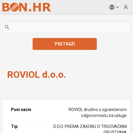
Skip to Main Content
PRETRAŽI
ROVIOL d.o.o.
ROVIOL d.o.o.
Puni naziv
ROVIOL društvo s ograničenom
odgovornošću za usluge
Tip
D.O.O. PREMA ZAKONU O TRGOVAČKIM
DRUŠTVIMA