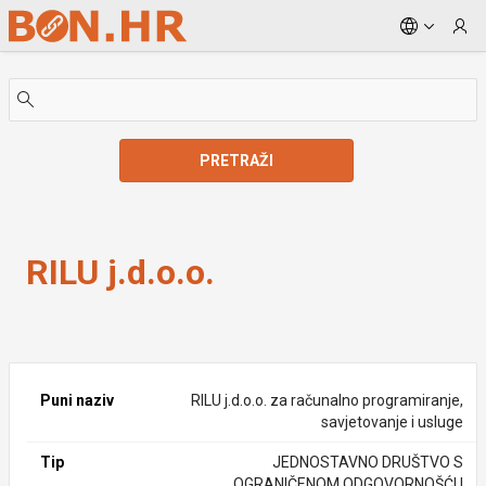
Skip to Main Content
PRETRAŽI
RILU j.d.o.o.
RILU j.d.o.o.
Puni naziv
RILU j.d.o.o. za računalno programiranje,
savjetovanje i usluge
Tip
JEDNOSTAVNO DRUŠTVO S
OGRANIČENOM ODGOVORNOŠĆU