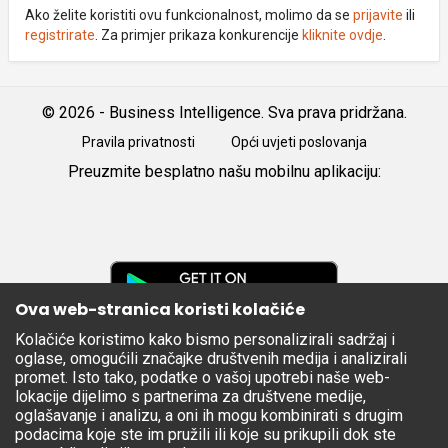
Ako želite koristiti ovu funkcionalnost, molimo da se
prijavite
ili
registrirate
. Za primjer prikaza konkurencije
kliknite ovdje
.
© 2026 - Business Intelligence. Sva prava pridržana.
Pravila privatnosti
Opći uvjeti poslovanja
Preuzmite besplatno našu mobilnu aplikaciju:
Android
iOS
Google
Play
Ova web-stranica koristi kolačiće
Kolačiće koristimo kako bismo personalizirali sadržaj i
Apple
oglase, omogućili značajke društvenih medija i analizirali
Store
promet. Isto tako, podatke o vašoj upotrebi naše web-
lokacije dijelimo s partnerima za društvene medije,
oglašavanje i analizu, a oni ih mogu kombinirati s drugim
podacima koje ste im pružili ili koje su prikupili dok ste