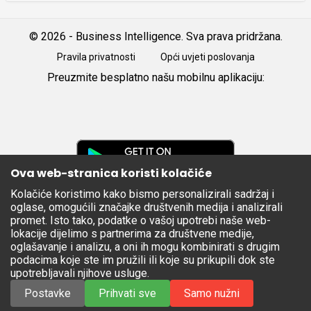
© 2026 - Business Intelligence. Sva prava pridržana.
Pravila privatnosti
Opći uvjeti poslovanja
Preuzmite besplatno našu mobilnu aplikaciju:
Android
iOS
Google
Play
Ova web-stranica koristi kolačiće
Kolačiće koristimo kako bismo personalizirali sadržaj i
Apple
oglase, omogućili značajke društvenih medija i analizirali
Store
promet. Isto tako, podatke o vašoj upotrebi naše web-
lokacije dijelimo s partnerima za društvene medije,
oglašavanje i analizu, a oni ih mogu kombinirati s drugim
podacima koje ste im pružili ili koje su prikupili dok ste
upotrebljavali njihove usluge.
Postavke
Prihvati sve
Samo nužni