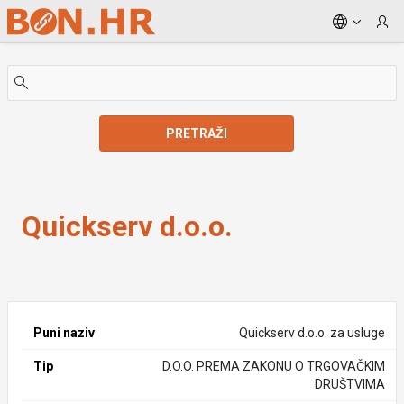
Skip to Main Content
PRETRAŽI
Quickserv d.o.o.
Quickserv d.o.o.
Puni naziv
Quickserv d.o.o. za usluge
Tip
D.O.O. PREMA ZAKONU O TRGOVAČKIM
DRUŠTVIMA