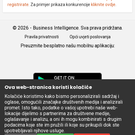
registrirate
. Za primjer prikaza konkurencije
kliknite ovdje
.
© 2026 - Business Intelligence. Sva prava pridržana.
Pravila privatnosti
Opći uvjeti poslovanja
Preuzmite besplatno našu mobilnu aplikaciju:
Android
iOS
Google
Play
Ova web-stranica koristi kolačiće
Kolačiće koristimo kako bismo personalizirali sadržaj i
Apple
oglase, omogućili značajke društvenih medija i analizirali
Store
promet. Isto tako, podatke o vašoj upotrebi naše web-
lokacije dijelimo s partnerima za društvene medije,
oglašavanje i analizu, a oni ih mogu kombinirati s drugim
podacima koje ste im pružili ili koje su prikupili dok ste
upotrebljavali njihove usluge.