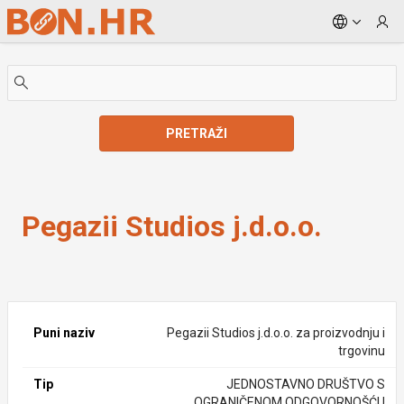
Skip to Main Content
PRETRAŽI
Pegazii Studios j.d.o.o.
Pegazii Studios j.d.o.o.
Puni naziv
Pegazii Studios j.d.o.o. za proizvodnju i
trgovinu
Tip
JEDNOSTAVNO DRUŠTVO S
OGRANIČENOM ODGOVORNOŠĆU