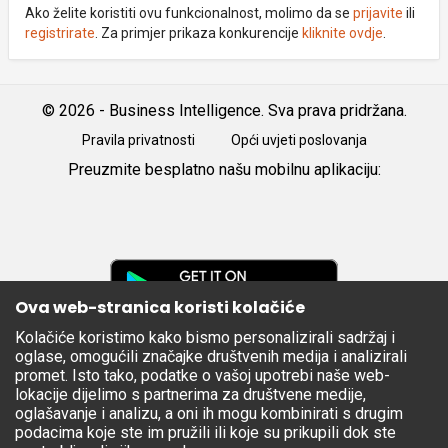
Ako želite koristiti ovu funkcionalnost, molimo da se
prijavite
ili
registrirate
. Za primjer prikaza konkurencije
kliknite ovdje
.
© 2026 - Business Intelligence. Sva prava pridržana.
Pravila privatnosti
Opći uvjeti poslovanja
Preuzmite besplatno našu mobilnu aplikaciju:
Android
iOS
Google
Play
Ova web-stranica koristi kolačiće
Kolačiće koristimo kako bismo personalizirali sadržaj i
Apple
oglase, omogućili značajke društvenih medija i analizirali
Store
promet. Isto tako, podatke o vašoj upotrebi naše web-
lokacije dijelimo s partnerima za društvene medije,
oglašavanje i analizu, a oni ih mogu kombinirati s drugim
podacima koje ste im pružili ili koje su prikupili dok ste