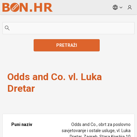
Skip to Main Content
PRETRAŽI
Odds and Co. vl. Luka Dretar
Odds and Co. vl. Luka
Dretar
Puni naziv
Odds and Co., obrt za poslovno
savjetovanje i ostale usluge, vl. Luka
Dretar, Zagreb, Stara Knežija 10