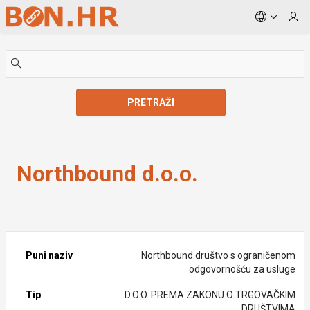
Skip to Main Content
PRETRAŽI
Northbound d.o.o.
Northbound d.o.o.
Puni naziv
Northbound društvo s ograničenom
odgovornošću za usluge
Tip
D.O.O. PREMA ZAKONU O TRGOVAČKIM
DRUŠTVIMA