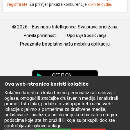
registrirate
. Za primjer prikaza konkurencije
kliknite ovdje
.
© 2026 - Business Intelligence. Sva prava pridržana.
Pravila privatnosti
Opći uvjeti poslovanja
Preuzmite besplatno našu mobilnu aplikaciju:
Android
iOS
Google
Play
Ova web-stranica koristi kolačiće
Kolačiće koristimo kako bismo personalizirali sadržaj i
Apple
oglase, omogućili značajke društvenih medija i analizirali
Store
promet. Isto tako, podatke o vašoj upotrebi naše web-
lokacije dijelimo s partnerima za društvene medije,
oglašavanje i analizu, a oni ih mogu kombinirati s drugim
podacima koje ste im pružili ili koje su prikupili dok ste
upotrebljavali njihove usluge.