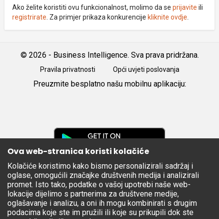
Ako želite koristiti ovu funkcionalnost, molimo da se
prijavite
ili
registrirate
. Za primjer prikaza konkurencije
kliknite ovdje
.
© 2026 - Business Intelligence. Sva prava pridržana.
Pravila privatnosti
Opći uvjeti poslovanja
Preuzmite besplatno našu mobilnu aplikaciju:
Android
iOS
Google
Play
Ova web-stranica koristi kolačiće
Kolačiće koristimo kako bismo personalizirali sadržaj i
Apple
oglase, omogućili značajke društvenih medija i analizirali
Store
promet. Isto tako, podatke o vašoj upotrebi naše web-
lokacije dijelimo s partnerima za društvene medije,
oglašavanje i analizu, a oni ih mogu kombinirati s drugim
podacima koje ste im pružili ili koje su prikupili dok ste