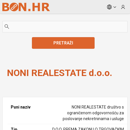
Skip to Main Content
PRETRAŽI
NONI REALESTATE d.o.o.
NONI REALESTATE d.o.o.
Puni naziv
NONI REALESTATE društvo s
ograničenom odgovornošću za
poslovanje nekretninama i usluge
Tip
D.O.O. PREMA ZAKONU O TRGOVAČKIM