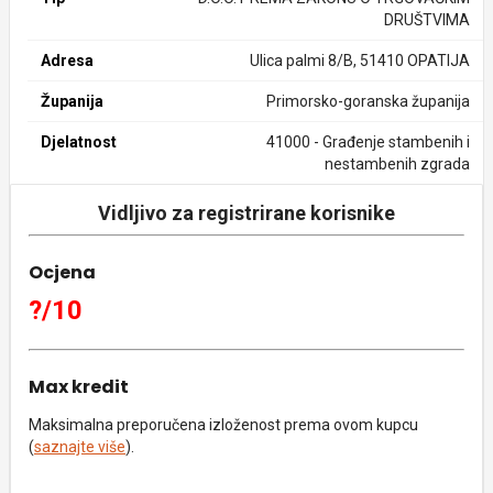
DRUŠTVIMA
Adresa
Ulica palmi 8/B, 51410 OPATIJA
Županija
Primorsko-goranska županija
Djelatnost
41000 - Građenje stambenih i
nestambenih zgrada
Vidljivo za registrirane korisnike
Ocjena
?/10
Max kredit
Maksimalna preporučena izloženost prema ovom kupcu
(
saznajte više
).