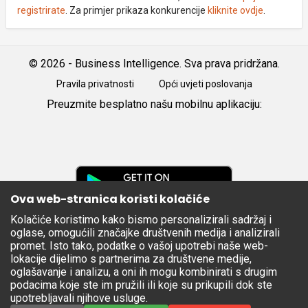
registrirate
. Za primjer prikaza konkurencije
kliknite ovdje
.
© 2026 - Business Intelligence. Sva prava pridržana.
Pravila privatnosti
Opći uvjeti poslovanja
Preuzmite besplatno našu mobilnu aplikaciju:
Android
iOS
Google
Play
Ova web-stranica koristi kolačiće
Kolačiće koristimo kako bismo personalizirali sadržaj i
Apple
oglase, omogućili značajke društvenih medija i analizirali
Store
promet. Isto tako, podatke o vašoj upotrebi naše web-
lokacije dijelimo s partnerima za društvene medije,
oglašavanje i analizu, a oni ih mogu kombinirati s drugim
podacima koje ste im pružili ili koje su prikupili dok ste
upotrebljavali njihove usluge.