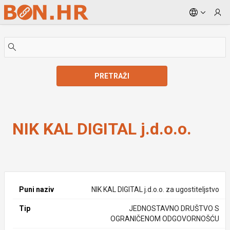
Skip to Main Content
PRETRAŽI
NIK KAL DIGITAL j.d.o.o.
NIK KAL DIGITAL j.d.o.o.
Puni naziv
NIK KAL DIGITAL j.d.o.o. za ugostiteljstvo
Tip
JEDNOSTAVNO DRUŠTVO S
OGRANIČENOM ODGOVORNOŠĆU