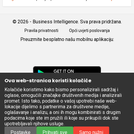
© 2026 - Business Intelligence. Sva prava pridržana.
Pravila privatnosti
Opći uvjeti poslovanja
Preuzmite besplatno našu mobilnu aplikaciju:
Android
iOS
Google
Play
Ova web-stranica koristi kolačiće
Kolačiće koristimo kako bismo personalizirali sadržaj i
Apple
oglase, omogućili značajke društvenih medija i analizirali
Store
promet. Isto tako, podatke o vašoj upotrebi naše web-
lokacije dijelimo s partnerima za društvene medije,
oglašavanje i analizu, a oni ih mogu kombinirati s drugim
podacima koje ste im pružili ili koje su prikupili dok ste
upotrebljavali njihove usluge.
Postavke
Prihvati sve
Samo nužni