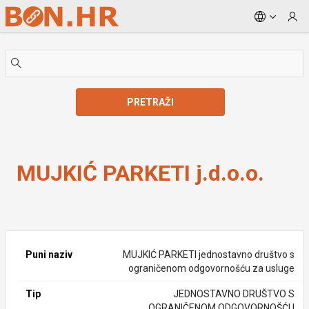
Skip to Main Content
PRETRAŽI
MUJKIĆ PARKETI j.d.o.o.
MUJKIĆ PARKETI j.d.o.o.
Puni naziv
MUJKIĆ PARKETI jednostavno društvo s
ograničenom odgovornošću za usluge
Tip
JEDNOSTAVNO DRUŠTVO S
OGRANIČENOM ODGOVORNOŠĆU