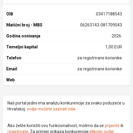
OIB
03417188543
Matični broj - MBS
06263143-081709043
Godina osnivanja
2026.
Temeljni kapital
1,00 EUR
Telefon
za registrirane korisnike
Email
za registrirane korisnike
Web
Naš portal jedini ima analizu konkurencije za svako poduzeće u
Hrvatskoj:
ovdje možete saznati više
.
Ako želite koristiti ovu funkcionalnost, molimo da se
prijavite
ili
registrirate
. Za primjer prikaza konkurencije
kliknite ovdje
.