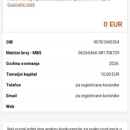
(
saznajte više
).
0 EUR
OIB
90761045354
Matični broj - MBS
06265464-081708729
Godina osnivanja
2026.
Temeljni kapital
10,00 EUR
Telefon
za registrirane korisnike
Email
za registrirane korisnike
Web
Naš portal jedini ima analizu konkurencije za svako poduzeće u