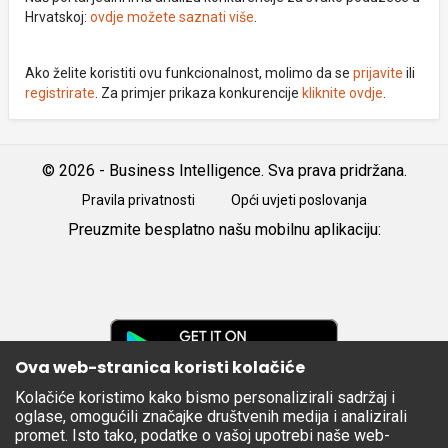
Hrvatskoj:
ovdje možete saznati više
.
Ako želite koristiti ovu funkcionalnost, molimo da se
prijavite
ili
registrirate
. Za primjer prikaza konkurencije
kliknite ovdje
.
© 2026 - Business Intelligence. Sva prava pridržana.
Pravila privatnosti
Opći uvjeti poslovanja
Preuzmite besplatno našu mobilnu aplikaciju:
Android
iOS
Google
Play
Ova web-stranica koristi kolačiće
Kolačiće koristimo kako bismo personalizirali sadržaj i
Apple
oglase, omogućili značajke društvenih medija i analizirali
Store
promet. Isto tako, podatke o vašoj upotrebi naše web-