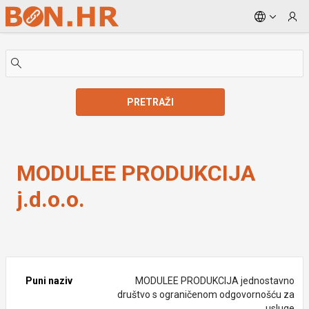
Skip to Main Content
PRETRAŽI
MODULEE PRODUKCIJA j.d.o.o.
MODULEE PRODUKCIJA
j.d.o.o.
Puni naziv
MODULEE PRODUKCIJA jednostavno
društvo s ograničenom odgovornošću za
usluge