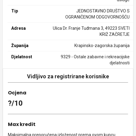
Tip
JEDNOSTAVNO DRUŠTVO S
OGRANIČENOM ODGOVORNOŠĆU
Adresa
Ulica Dr. Franje Tuđmana 3, 49223 SVETI
KRIŽ ZAČRETJE
Županija
Krapinsko-zagorska županija
Djelatnost
9329 - Ostale zabavne i rekreacijske
djelatnosti
Vidljivo za registrirane korisnike
Ocjena
?/10
Max kredit
Maksimalna preporučena izloženost prema ovom kupcu