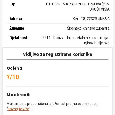
Tip
D.O.O. PREMA ZAKONU O TRGOVAČKIM
DRUŠTVIMA
Adresa
Kere 18, 22323 UNEŠIĆ
Županija
Šibensko-kninska županija
Djelatnost
2511 - Proizvodnja metalnih konstrukcija i
njihovih dijelova
Vidljivo za registrirane korisnike
Ocjena
?/10
Max kredit
Maksimalna preporučena izloženost prema ovom kupcu
(
saznajte više
).