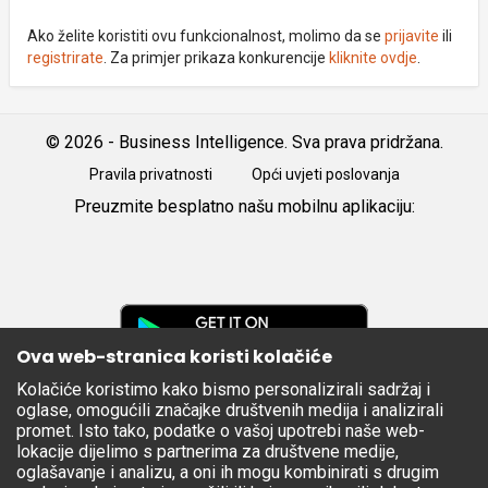
Ako želite koristiti ovu funkcionalnost, molimo da se
prijavite
ili
registrirate
. Za primjer prikaza konkurencije
kliknite ovdje
.
© 2026 - Business Intelligence. Sva prava pridržana.
Pravila privatnosti
Opći uvjeti poslovanja
Preuzmite besplatno našu mobilnu aplikaciju:
Android
iOS
Google
Play
Ova web-stranica koristi kolačiće
Kolačiće koristimo kako bismo personalizirali sadržaj i
Apple
oglase, omogućili značajke društvenih medija i analizirali
Store
promet. Isto tako, podatke o vašoj upotrebi naše web-
lokacije dijelimo s partnerima za društvene medije,
oglašavanje i analizu, a oni ih mogu kombinirati s drugim