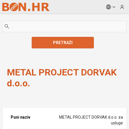
Skip to Main Content
PRETRAŽI
METAL PROJECT DORVAK d.o.o.
METAL PROJECT DORVAK
d.o.o.
Puni naziv
METAL PROJECT DORVAK d.o.o. za
usluge