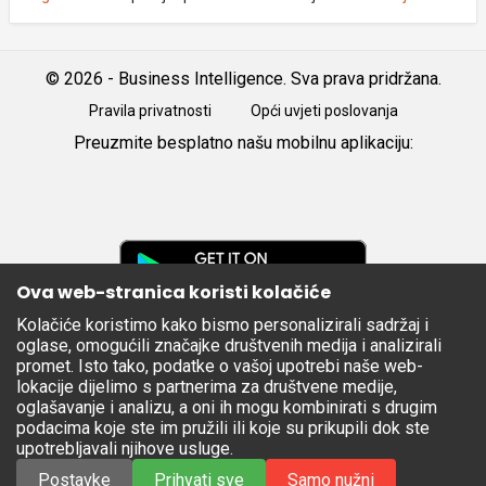
© 2026 - Business Intelligence. Sva prava pridržana.
Pravila privatnosti
Opći uvjeti poslovanja
Preuzmite besplatno našu mobilnu aplikaciju:
Android
iOS
Google
Play
Ova web-stranica koristi kolačiće
Kolačiće koristimo kako bismo personalizirali sadržaj i
Apple
oglase, omogućili značajke društvenih medija i analizirali
Store
promet. Isto tako, podatke o vašoj upotrebi naše web-
lokacije dijelimo s partnerima za društvene medije,
oglašavanje i analizu, a oni ih mogu kombinirati s drugim
podacima koje ste im pružili ili koje su prikupili dok ste
upotrebljavali njihove usluge.
Postavke
Prihvati sve
Samo nužni