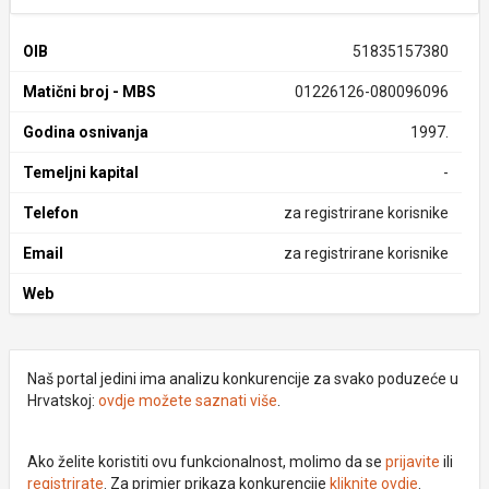
OIB
51835157380
Matični broj - MBS
01226126-080096096
Godina osnivanja
1997.
Temeljni kapital
-
Telefon
za registrirane korisnike
Email
za registrirane korisnike
Web
Naš portal jedini ima analizu konkurencije za svako poduzeće u
Hrvatskoj:
ovdje možete saznati više
.
Ako želite koristiti ovu funkcionalnost, molimo da se
prijavite
ili
registrirate
. Za primjer prikaza konkurencije
kliknite ovdje
.