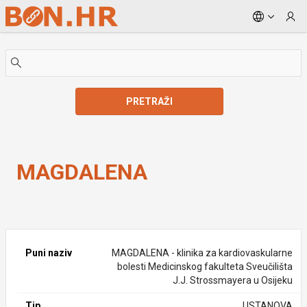
Skip to Main Content
PRETRAŽI
MAGDALENA
MAGDALENA
Puni naziv
MAGDALENA - klinika za kardiovaskularne
bolesti Medicinskog fakulteta Sveučilišta
J.J. Strossmayera u Osijeku
Tip
USTANOVA