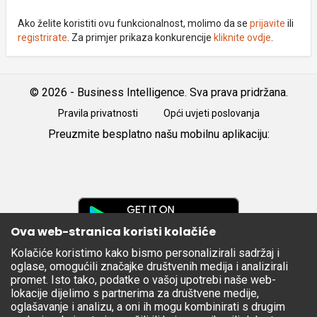
Ako želite koristiti ovu funkcionalnost, molimo da se
prijavite
ili
registrirate
. Za primjer prikaza konkurencije
kliknite ovdje
.
© 2026 - Business Intelligence. Sva prava pridržana.
Pravila privatnosti
Opći uvjeti poslovanja
Preuzmite besplatno našu mobilnu aplikaciju:
Android
iOS
Google
Play
Ova web-stranica koristi kolačiće
Kolačiće koristimo kako bismo personalizirali sadržaj i
Apple
oglase, omogućili značajke društvenih medija i analizirali
Store
promet. Isto tako, podatke o vašoj upotrebi naše web-
lokacije dijelimo s partnerima za društvene medije,
oglašavanje i analizu, a oni ih mogu kombinirati s drugim