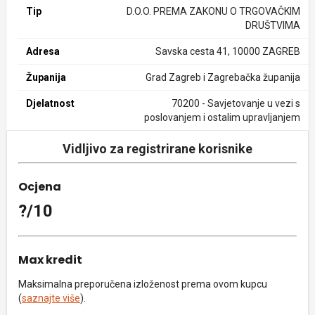
Tip
D.O.O. PREMA ZAKONU O TRGOVAČKIM
DRUŠTVIMA
Adresa
Savska cesta 41, 10000 ZAGREB
Županija
Grad Zagreb i Zagrebačka županija
Djelatnost
70200 - Savjetovanje u vezi s
poslovanjem i ostalim upravljanjem
Vidljivo za registrirane korisnike
Ocjena
?/10
Max kredit
Maksimalna preporučena izloženost prema ovom kupcu
(
saznajte više
).