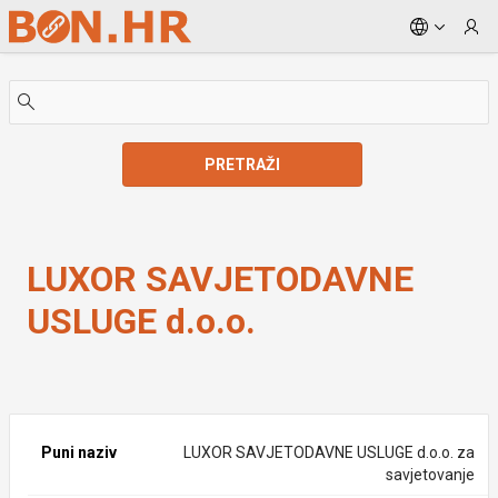
Skip to Main Content
PRETRAŽI
LUXOR SAVJETODAVNE USLUGE d.o.o.
LUXOR SAVJETODAVNE
USLUGE d.o.o.
Puni naziv
LUXOR SAVJETODAVNE USLUGE d.o.o. za
savjetovanje