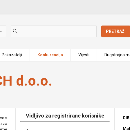
PRETRAŽI
Pokazatelji
Konkurencija
Vijesti
Dugotrajna ma
H d.o.o.
Vidljivo za registrirane korisnike
vo s
OIB
u za
Mat
reme