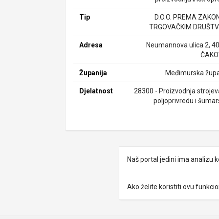
Tip
D.O.O. PREMA ZAKO
TRGOVAČKIM DRUŠTV
Adresa
Neumannova ulica 2, 4
ČAKO
Županija
Međimurska župa
Djelatnost
28300 - Proizvodnja strojev
poljoprivredu i šumar
Naš portal jedini ima analizu
Ako želite koristiti ovu funkc