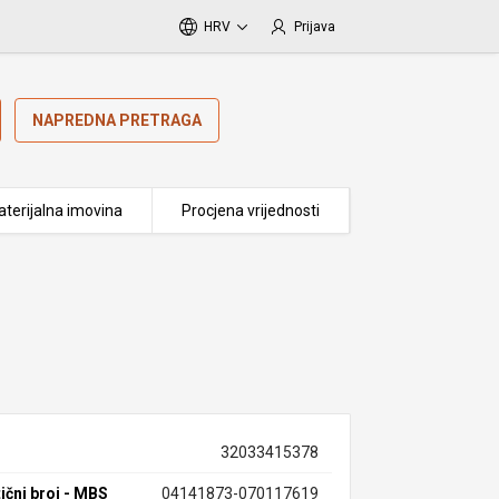
HRV
Prijava
NAPREDNA PRETRAGA
terijalna imovina
Procjena vrijednosti
32033415378
ični broj - MBS
04141873-070117619