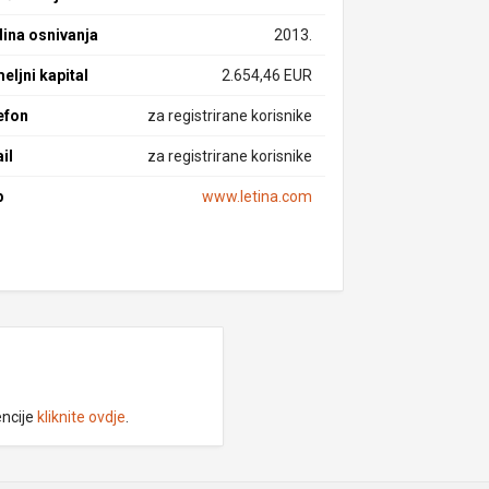
ina osnivanja
2013.
eljni kapital
2.654,46 EUR
efon
za registrirane korisnike
il
za registrirane korisnike
b
www.letina.com
encije
kliknite ovdje
.