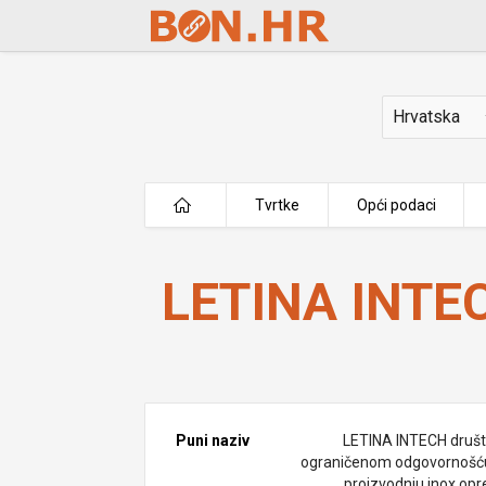
Skip to Main Content
Država
Tvrtke
Opći podaci
LETINA INTECH d.o.o.
LETINA INTEC
Puni naziv
LETINA INTECH društ
ograničenom odgovornošć
proizvodnju inox op