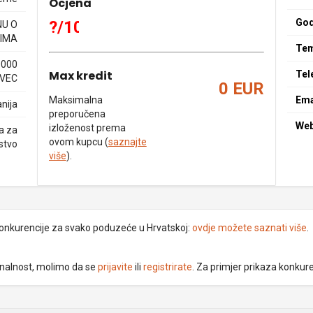
Ocjena
God
?/10
NU O
IMA
Tem
0000
Max kredit
Tel
VEC
0 EUR
Maksimalna
Ema
nija
preporučena
We
izloženost prema
a za
ovom kupcu (
saznajte
stvo
više
).
 konkurencije za svako poduzeće u Hrvatskoj:
ovdje možete saznati više
.
ionalnost, molimo da se
prijavite
ili
registrirate
. Za primjer prikaza konkur