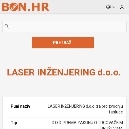
Skip to Main Content
PRETRAŽI
LASER INŽENJERING d.o.o.
LASER INŽENJERING d.o.o.
Puni naziv
LASER INŽENJERING d.o.o. za proizvodnju
i usluge
Tip
D.O.O. PREMA ZAKONU O TRGOVAČKIM
DRUŠTVIMA