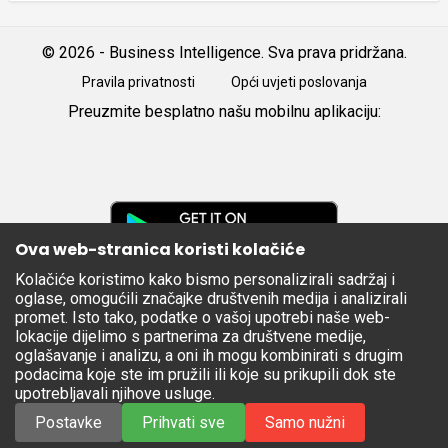
© 2026 - Business Intelligence. Sva prava pridržana.
Pravila privatnosti
Opći uvjeti poslovanja
Preuzmite besplatno našu mobilnu aplikaciju:
Android
iOS
Google
Play
Ova web-stranica koristi kolačiće
Kolačiće koristimo kako bismo personalizirali sadržaj i
Apple
oglase, omogućili značajke društvenih medija i analizirali
Store
promet. Isto tako, podatke o vašoj upotrebi naše web-
lokacije dijelimo s partnerima za društvene medije,
oglašavanje i analizu, a oni ih mogu kombinirati s drugim
podacima koje ste im pružili ili koje su prikupili dok ste
upotrebljavali njihove usluge.
Postavke
Prihvati sve
Samo nužni