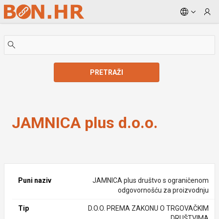
Skip to Main Content
PRETRAŽI
JAMNICA plus d.o.o.
JAMNICA plus d.o.o.
Puni naziv
JAMNICA plus društvo s ograničenom
odgovornošću za proizvodnju
Tip
D.O.O. PREMA ZAKONU O TRGOVAČKIM
DRUŠTVIMA