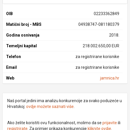
OIB
02233362849
Matični broj - MBS
04938747-081180379
Godina osnivanja
2018.
Temeljni kapital
218.002.650,00 EUR
Telefon
za registrirane korisnike
Email
za registrirane korisnike
Web
jamnica.hr
Naš portal jedini ima analizu konkurencije za svako poduzeće u
Hrvatskoj:
ovdje možete saznati više
.
Ako želite koristiti ovu funkcionalnost, molimo da se
prijavite
ili
registrirate
. Za primjer prikaza konkurencije
kliknite ovdje
.