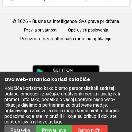
© 2026 - Business Intelligence. Sva prava pridržana.
Pravila privatnosti
Opći uvjeti poslovanja
Preuzmite besplatno našu mobilnu aplikaciju:
Android
iOS
Google
Play
Ova web-stranica koristi kolačiće
Kolačiće koristimo kako bismo personalizirali sadržaj i
Apple
oglase, omogućili značajke društvenih medija i analizirali
Store
promet. Isto tako, podatke o vašoj upotrebi naše web-
lokacije dijelimo s partnerima za društvene medije,
oglašavanje i analizu, a oni ih mogu kombinirati s drugim
podacima koje ste im pružili ili koje su prikupili dok ste
upotrebljavali njihove usluge.
Postavke
Prihvati sve
Samo nužni