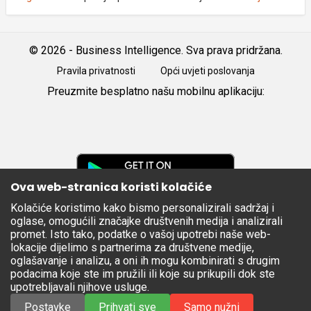
© 2026 - Business Intelligence. Sva prava pridržana.
Pravila privatnosti
Opći uvjeti poslovanja
Preuzmite besplatno našu mobilnu aplikaciju:
Android
iOS
Google
Play
Ova web-stranica koristi kolačiće
Kolačiće koristimo kako bismo personalizirali sadržaj i
Apple
oglase, omogućili značajke društvenih medija i analizirali
Store
promet. Isto tako, podatke o vašoj upotrebi naše web-
lokacije dijelimo s partnerima za društvene medije,
oglašavanje i analizu, a oni ih mogu kombinirati s drugim
podacima koje ste im pružili ili koje su prikupili dok ste
upotrebljavali njihove usluge.
Postavke
Prihvati sve
Samo nužni