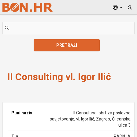
Skip to Main Content
PRETRAŽI
II Consulting vl. Igor Ilić
II Consulting vl. Igor Ilić
Puni naziv
II Consulting, obrt za poslovno
savjetovanje, vl. Igor Ilić, Zagreb, Čileanska
ulica 3
Tip
RADNJA