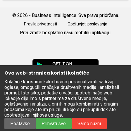
© 2026 - Business Intelligence. Sva prava pridržana.
Pravila privatnosti
Opći uvjeti poslovanja
Preuzmite besplatno našu mobilnu aplikaciju:
Android
iOS
Google
Play
Ova web-stranica koristi kolačiće
Kolačiće koristimo kako bismo personalizirali sadržaj i
Apple
oglase, omogućili značajke društvenih medija i analizirali
Store
promet. Isto tako, podatke o vašoj upotrebi naše web-
lokacije dijelimo s partnerima za društvene medije,
oglašavanje i analizu, a oni ih mogu kombinirati s drugim
podacima koje ste im pružili ili koje su prikupili dok ste
upotrebljavali njihove usluge.
Postavke
Prihvati sve
Samo nužni