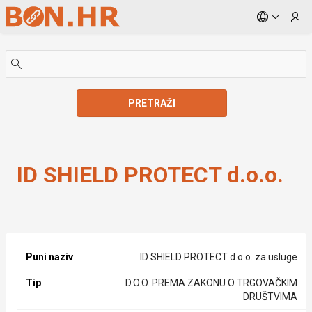
Skip to Main Content
PRETRAŽI
ID SHIELD PROTECT d.o.o.
ID SHIELD PROTECT d.o.o.
Puni naziv
ID SHIELD PROTECT d.o.o. za usluge
Tip
D.O.O. PREMA ZAKONU O TRGOVAČKIM
DRUŠTVIMA