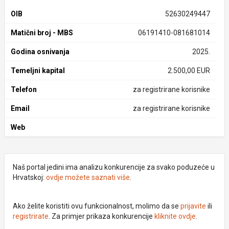
OIB
52630249447
Matični broj - MBS
06191410-081681014
Godina osnivanja
2025.
Temeljni kapital
2.500,00 EUR
Telefon
za registrirane korisnike
Email
za registrirane korisnike
Web
Naš portal jedini ima analizu konkurencije za svako poduzeće u
Hrvatskoj:
ovdje možete saznati više
.
Ako želite koristiti ovu funkcionalnost, molimo da se
prijavite
ili
registrirate
. Za primjer prikaza konkurencije
kliknite ovdje
.