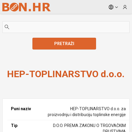
Skip to Main Content
PRETRAŽI
HEP-TOPLINARSTVO d.o.o.
HEP-TOPLINARSTVO d.o.o.
Puni naziv
HEP-TOPLINARSTVO d.o.o. za
proizvodnju i distribuciju toplinske energije
Tip
D.O.O. PREMA ZAKONU O TRGOVAČKIM
DRUŠTVIMA