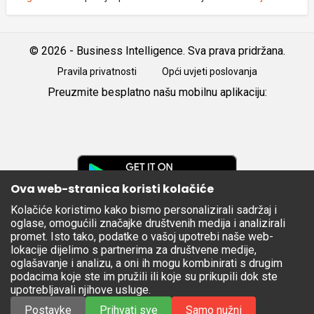
© 2026 - Business Intelligence. Sva prava pridržana.
Pravila privatnosti
Opći uvjeti poslovanja
Preuzmite besplatno našu mobilnu aplikaciju:
Android
iOS
Google
Play
Ova web-stranica koristi kolačiće
Kolačiće koristimo kako bismo personalizirali sadržaj i
Apple
oglase, omogućili značajke društvenih medija i analizirali
Store
promet. Isto tako, podatke o vašoj upotrebi naše web-
lokacije dijelimo s partnerima za društvene medije,
oglašavanje i analizu, a oni ih mogu kombinirati s drugim
podacima koje ste im pružili ili koje su prikupili dok ste
upotrebljavali njihove usluge.
Postavke
Prihvati sve
Samo nužni