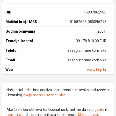
OIB
15907062900
Matični broj - MBS
01582623-080396278
Godina osnivanja
2001.
Temeljni kapital
39.170.810,00 EUR
Telefon
za registrirane korisnike
Email
za registrirane korisnike
Web
www.hep.hr
Naš portal jedini ima analizu konkurencije za svako poduzeće u
Hrvatskoj:
ovdje možete saznati više
.
Ako želite koristiti ovu funkcionalnost, molimo da se
prijavite
ili
registrirate
. Za primjer prikaza konkurencije
kliknite ovdje
.