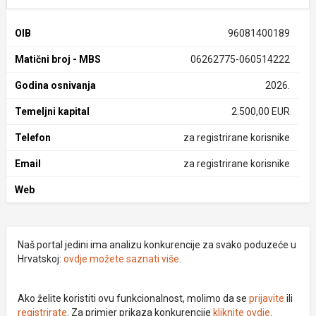
OIB
96081400189
Matični broj - MBS
06262775-060514222
Godina osnivanja
2026.
Temeljni kapital
2.500,00 EUR
Telefon
za registrirane korisnike
Email
za registrirane korisnike
Web
Naš portal jedini ima analizu konkurencije za svako poduzeće u
Hrvatskoj:
ovdje možete saznati više
.
Ako želite koristiti ovu funkcionalnost, molimo da se
prijavite
ili
registrirate
. Za primjer prikaza konkurencije
kliknite ovdje
.