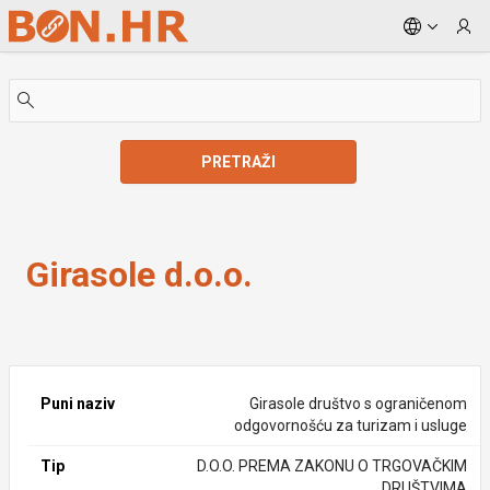
Skip to Main Content
PRETRAŽI
Girasole d.o.o.
Girasole d.o.o.
Puni naziv
Girasole društvo s ograničenom
odgovornošću za turizam i usluge
Tip
D.O.O. PREMA ZAKONU O TRGOVAČKIM
DRUŠTVIMA