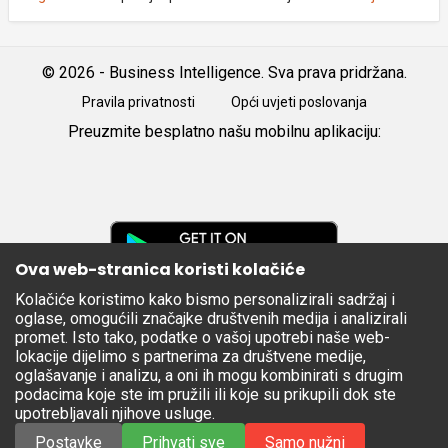
© 2026 - Business Intelligence. Sva prava pridržana.
Pravila privatnosti
Opći uvjeti poslovanja
Preuzmite besplatno našu mobilnu aplikaciju:
Android
iOS
Google
Play
Ova web-stranica koristi kolačiće
Kolačiće koristimo kako bismo personalizirali sadržaj i
Apple
oglase, omogućili značajke društvenih medija i analizirali
Store
promet. Isto tako, podatke o vašoj upotrebi naše web-
lokacije dijelimo s partnerima za društvene medije,
oglašavanje i analizu, a oni ih mogu kombinirati s drugim
podacima koje ste im pružili ili koje su prikupili dok ste
upotrebljavali njihove usluge.
Postavke
Prihvati sve
Samo nužni