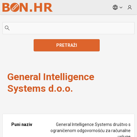
Skip to Main Content
PRETRAŽI
General Intelligence Systems d.o.o.
General Intelligence
Systems d.o.o.
Puni naziv
General Intelligence Systems društvo s
ograničenom odgovornošću za računalne
usluge