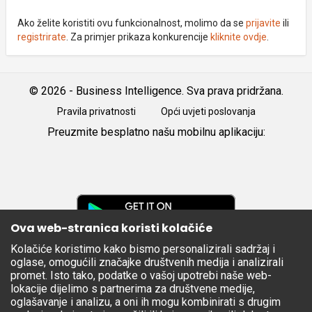
Ako želite koristiti ovu funkcionalnost, molimo da se
prijavite
ili
registrirate
. Za primjer prikaza konkurencije
kliknite ovdje
.
© 2026 - Business Intelligence. Sva prava pridržana.
Pravila privatnosti
Opći uvjeti poslovanja
Preuzmite besplatno našu mobilnu aplikaciju:
Android
iOS
Google
Play
Ova web-stranica koristi kolačiće
Kolačiće koristimo kako bismo personalizirali sadržaj i
Apple
oglase, omogućili značajke društvenih medija i analizirali
Store
promet. Isto tako, podatke o vašoj upotrebi naše web-
lokacije dijelimo s partnerima za društvene medije,
oglašavanje i analizu, a oni ih mogu kombinirati s drugim