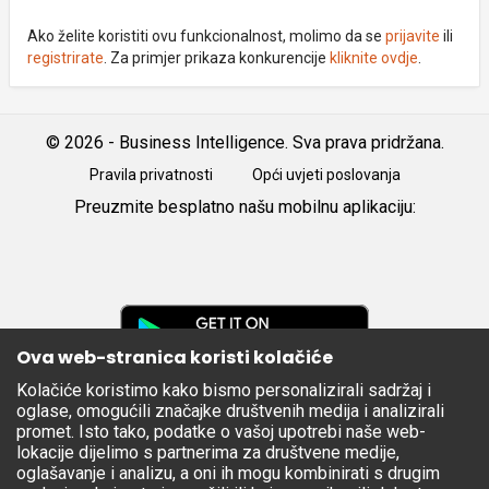
Ako želite koristiti ovu funkcionalnost, molimo da se
prijavite
ili
registrirate
. Za primjer prikaza konkurencije
kliknite ovdje
.
© 2026 - Business Intelligence. Sva prava pridržana.
Pravila privatnosti
Opći uvjeti poslovanja
Preuzmite besplatno našu mobilnu aplikaciju:
Android
iOS
Google
Play
Ova web-stranica koristi kolačiće
Kolačiće koristimo kako bismo personalizirali sadržaj i
Apple
oglase, omogućili značajke društvenih medija i analizirali
Store
promet. Isto tako, podatke o vašoj upotrebi naše web-
lokacije dijelimo s partnerima za društvene medije,
oglašavanje i analizu, a oni ih mogu kombinirati s drugim