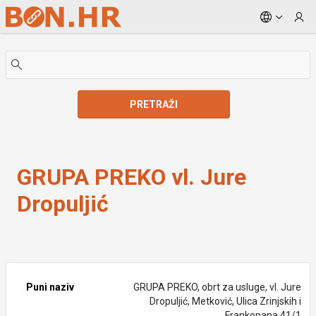
Skip to Main Content
PRETRAŽI
GRUPA PREKO vl. Jure Dropuljić
GRUPA PREKO vl. Jure
Dropuljić
Puni naziv
GRUPA PREKO, obrt za usluge, vl. Jure
Dropuljić, Metković, Ulica Zrinjskih i
Frankopana 41/1