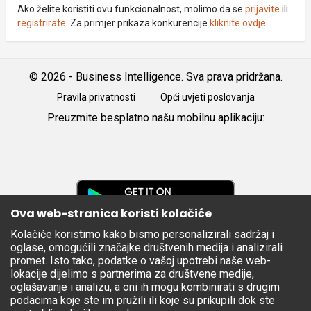
Ako želite koristiti ovu funkcionalnost, molimo da se
prijavite
ili
registrirate
. Za primjer prikaza konkurencije
kliknite ovdje
.
© 2026 - Business Intelligence. Sva prava pridržana.
Pravila privatnosti
Opći uvjeti poslovanja
Preuzmite besplatno našu mobilnu aplikaciju:
Android
iOS
Google
Play
Ova web-stranica koristi kolačiće
Kolačiće koristimo kako bismo personalizirali sadržaj i
Apple
oglase, omogućili značajke društvenih medija i analizirali
Store
promet. Isto tako, podatke o vašoj upotrebi naše web-
lokacije dijelimo s partnerima za društvene medije,
oglašavanje i analizu, a oni ih mogu kombinirati s drugim
podacima koje ste im pružili ili koje su prikupili dok ste