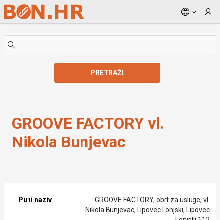
Skip to Main Content
PRETRAŽI
GROOVE FACTORY vl. Nikola Bunjevac
GROOVE FACTORY vl.
Nikola Bunjevac
Puni naziv
GROOVE FACTORY, obrt za usluge, vl.
Nikola Bunjevac, Lipovec Lonjski, Lipovec
Lonjski 112