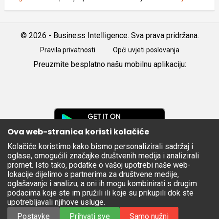
© 2026 - Business Intelligence. Sva prava pridržana.
Pravila privatnosti
Opći uvjeti poslovanja
Preuzmite besplatno našu mobilnu aplikaciju:
Android
iOS
Google
Play
Ova web-stranica koristi kolačiće
Kolačiće koristimo kako bismo personalizirali sadržaj i
Apple
oglase, omogućili značajke društvenih medija i analizirali
Store
promet. Isto tako, podatke o vašoj upotrebi naše web-
lokacije dijelimo s partnerima za društvene medije,
oglašavanje i analizu, a oni ih mogu kombinirati s drugim
podacima koje ste im pružili ili koje su prikupili dok ste
upotrebljavali njihove usluge.
Postavke
Prihvati sve
Samo nužni