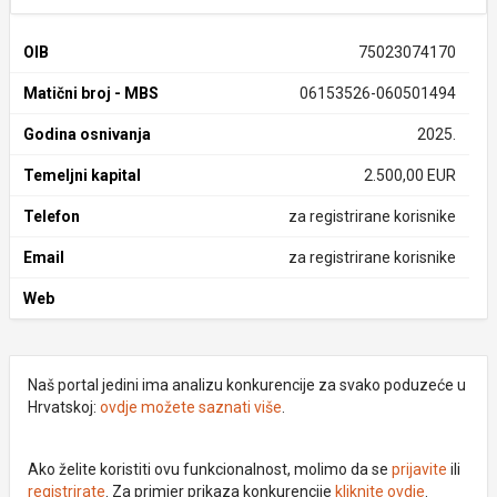
OIB
75023074170
Matični broj - MBS
06153526-060501494
Godina osnivanja
2025.
Temeljni kapital
2.500,00 EUR
Telefon
za registrirane korisnike
Email
za registrirane korisnike
Web
Naš portal jedini ima analizu konkurencije za svako poduzeće u
Hrvatskoj:
ovdje možete saznati više
.
Ako želite koristiti ovu funkcionalnost, molimo da se
prijavite
ili
registrirate
. Za primjer prikaza konkurencije
kliknite ovdje
.