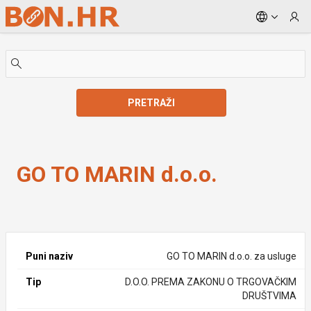
Skip to Main Content
PRETRAŽI
GO TO MARIN d.o.o.
GO TO MARIN d.o.o.
Puni naziv
GO TO MARIN d.o.o. za usluge
Tip
D.O.O. PREMA ZAKONU O TRGOVAČKIM
DRUŠTVIMA