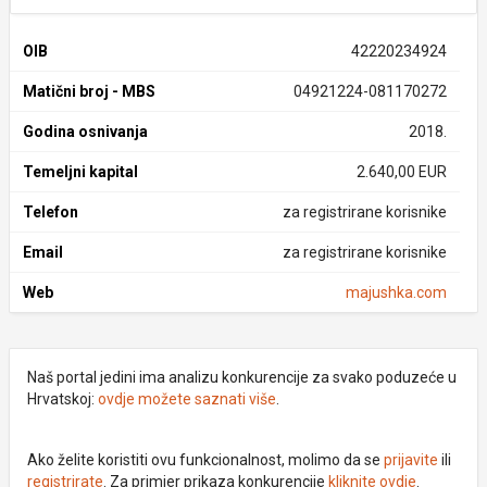
OIB
42220234924
Matični broj - MBS
04921224-081170272
Godina osnivanja
2018.
Temeljni kapital
2.640,00 EUR
Telefon
za registrirane korisnike
Email
za registrirane korisnike
Web
majushka.com
Naš portal jedini ima analizu konkurencije za svako poduzeće u
Hrvatskoj:
ovdje možete saznati više
.
Ako želite koristiti ovu funkcionalnost, molimo da se
prijavite
ili
registrirate
. Za primjer prikaza konkurencije
kliknite ovdje
.