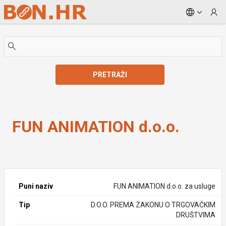
Skip to Main Content
PRETRAŽI
FUN ANIMATION d.o.o.
FUN ANIMATION d.o.o.
Puni naziv
FUN ANIMATION d.o.o. za usluge
Tip
D.O.O. PREMA ZAKONU O TRGOVAČKIM
DRUŠTVIMA