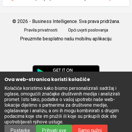
© 2026 - Business Intelligence. Sva prava pridržana.
Pravila privatnosti
Opći uvjeti poslovanja
Preuzmite besplatno našu mobilnu aplikaciju:
Android
iOS
Google
Play
Ova web-stranica koristi kolačiće
Kolačiće koristimo kako bismo personalizirali sadržaj i
Apple
oglase, omogućili značajke društvenih medija i analizirali
Store
promet. Isto tako, podatke o vašoj upotrebi naše web-
lokacije dijelimo s partnerima za društvene medije,
oglašavanje i analizu, a oni ih mogu kombinirati s drugim
podacima koje ste im pružili ili koje su prikupili dok ste
upotrebljavali njihove usluge.
Postavke
Prihvati sve
Samo nužni