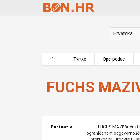
Skip to Main Content
Država
Tvrtke
Opći podaci
FUCHS MAZIVA d.o.o.
FUCHS MAZIV
Puni naziv
FUCHS MAZIVA društ
ograničenom odgovornošć
proizvodnju, trgovinu i u