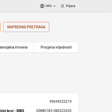
HRV
Prijava
NAPREDNA PRETRAGA
terijalna imovina
Procjena vrijednosti
99694525219
ični broj - MBS
00880183-080223435