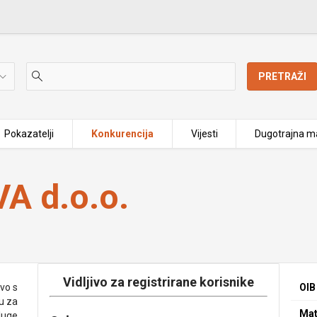
PRETRAŽI
Pokazatelji
Konkurencija
Vijesti
Dugotrajna ma
A d.o.o.
Vidljivo za registrirane korisnike
vo s
OIB
u za
Mat
sluge