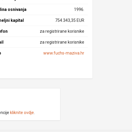
ina osnivanja
1996.
eljni kapital
754.343,35 EUR
efon
za registrirane korisnike
il
za registrirane korisnike
b
www.fuchs-maziva.hr
encije
kliknite ovdje
.