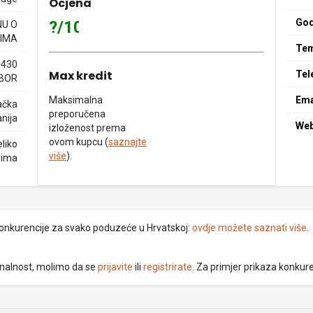
Ocjena
God
?/10
NU O
IMA
Tem
0430
Max kredit
Tel
BOR
Maksimalna
Ema
ačka
preporučena
nija
We
izloženost prema
ovom kupcu (
saznajte
liko
više
).
dima
 konkurencije za svako poduzeće u Hrvatskoj:
ovdje možete saznati više
.
ionalnost, molimo da se
prijavite
ili
registrirate
. Za primjer prikaza konkur