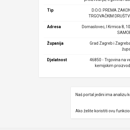
Tip
D.O.O. PREMA ZAKO
TRGOVAČKIM DRUŠTV
Adresa
Domaslovec, I Krmica 8, 1
SAMO
Županija
Grad Zagreb i Zagreb
župa
Djelatnost
46850 - Trgovina na ve
kemijskim proizvo
Naš portal jedini ima analizu
Ako želite koristiti ovu funkc