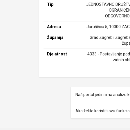
Tip
JEDNOSTAVNO DRUŠTV
OGRANIČE
ODGOVORNO
Adresa
Jaruščica 5, 10000 ZA
Županija
Grad Zagreb i Zagreb
župa
Djelatnost
4333 - Postavljanje pod
zidnih ob
Naš portal jedini ima analizu
Ako želite koristiti ovu funkc