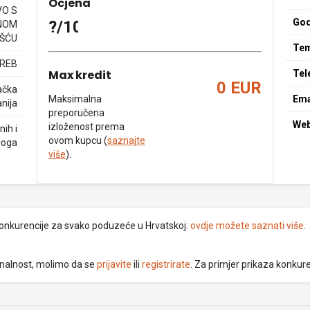
Ocjena
O S
God
?/10
NOM
ŠĆU
Tem
GREB
Max kredit
Tel
0 EUR
ačka
Maksimalna
Ema
nija
preporučena
We
izloženost prema
nih i
ovom kupcu (
saznajte
loga
više
).
 konkurencije za svako poduzeće u Hrvatskoj:
ovdje možete saznati više
.
ionalnost, molimo da se
prijavite
ili
registrirate
. Za primjer prikaza konkur