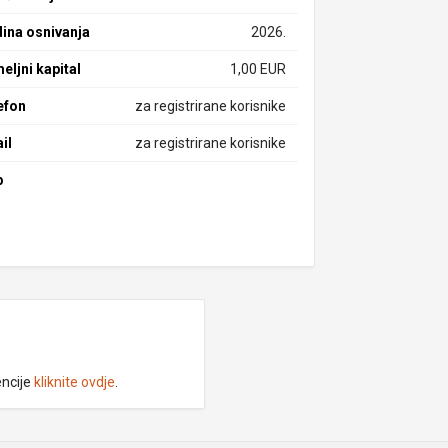
ina osnivanja
2026.
eljni kapital
1,00 EUR
efon
za registrirane korisnike
il
za registrirane korisnike
b
encije
kliknite ovdje
.