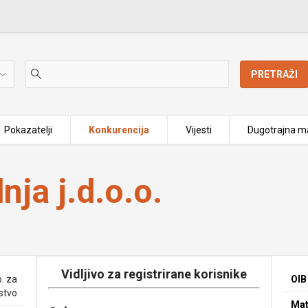
PRETRAŽI
Pokazatelji
Konkurencija
Vijesti
Dugotrajna ma
nja j.d.o.o.
Vidljivo za registrirane korisnike
o. za
OIB
stvo
Mat