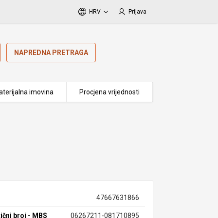
HRV
Prijava
NAPREDNA PRETRAGA
terijalna imovina
Procjena vrijednosti
47667631866
ični broj - MBS
06267211-081710895