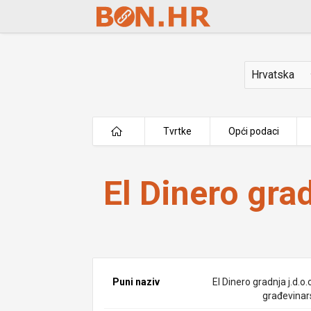
Skip to Main Content
Država
Tvrtke
Opći podaci
El Dinero gradnja j.d.o.o.
El Dinero grad
Puni naziv
El Dinero gradnja j.d.o.
građevinar