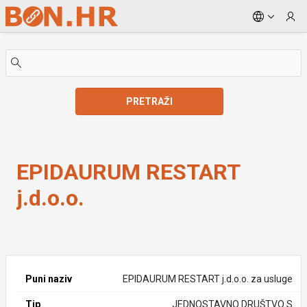
Skip to Main Content
PRETRAŽI
EPIDAURUM RESTART j.d.o.o.
EPIDAURUM RESTART
j.d.o.o.
Puni naziv
EPIDAURUM RESTART j.d.o.o. za usluge
Tip
JEDNOSTAVNO DRUŠTVO S