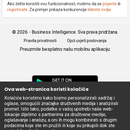
Ako želite koristiti ovu funkcionalnost, molimo da se
prijavite
ili
registrirate
. Za primjer prikaza konkurencije
kliknite ovdje
.
© 2026 - Business Intelligence. Sva prava pridržana.
Pravila privatnosti
Opći uvjeti poslovanja
Preuzmite besplatno našu mobilnu aplikaciju:
Android
iOS
Google
Play
Ova web-stranica koristi kolačiće
Kolačiće koristimo kako bismo personalizirali sadržaj i
Apple
oglase, omogućili značajke društvenih medija i analizirali
Store
promet. Isto tako, podatke o vašoj upotrebi naše web-
lokacije dijelimo s partnerima za društvene medije,
oglašavanje i analizu, a oni ih mogu kombinirati s drugim
podacima koje ste im pružili ili koje su prikupili dok ste