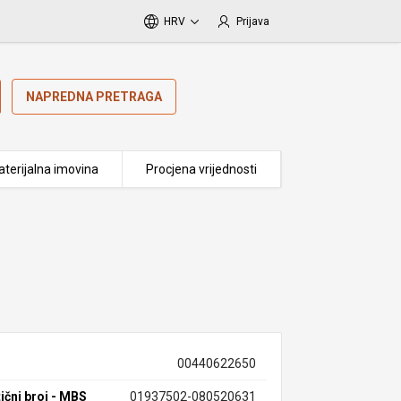
HRV
Prijava
NAPREDNA PRETRAGA
terijalna imovina
Procjena vrijednosti
00440622650
ični broj - MBS
01937502-080520631