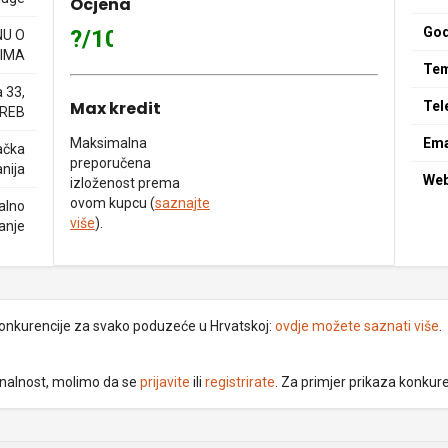
Ocjena
God
?/10
NU O
IMA
Tem
 33,
Max kredit
Tel
GREB
Maksimalna
Ema
ačka
preporučena
nija
We
izloženost prema
ovom kupcu (
saznajte
alno
više
).
anje
 konkurencije za svako poduzeće u Hrvatskoj:
ovdje možete saznati više
.
ionalnost, molimo da se
prijavite
ili
registrirate
. Za primjer prikaza konkur