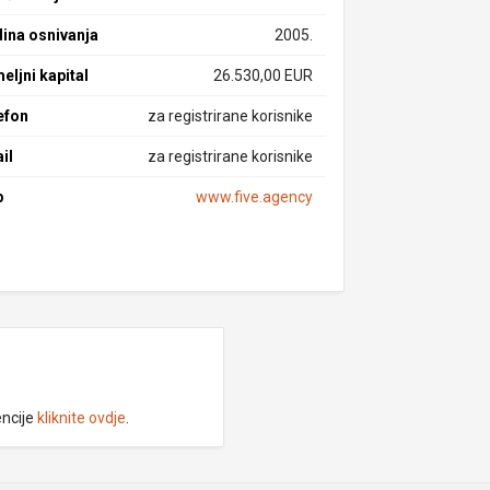
ina osnivanja
2005.
eljni kapital
26.530,00 EUR
efon
za registrirane korisnike
il
za registrirane korisnike
b
www.five.agency
encije
kliknite ovdje
.