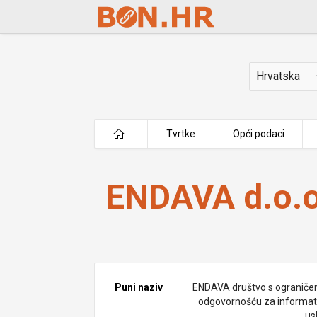
Skip to Main Content
Država
Tvrtke
Opći podaci
ENDAVA d.o.o.
ENDAVA d.o.o
Puni naziv
ENDAVA društvo s ogranič
odgovornošću za informat
us