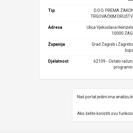
Tip
D.O.O. PREMA ZAKO
TRGOVAČKIM DRUŠTV
Adresa
Ulica Vjekoslava Heinzela
10000 ZA
Županija
Grad Zagreb i Zagreb
župa
Djelatnost
62109 - Ostalo račun
programir
Naš portal jedini ima analizu
Ako želite koristiti ovu funkc