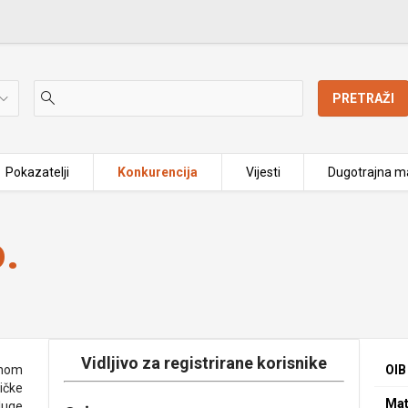
PRETRAŽI
Pokazatelji
Konkurencija
Vijesti
Dugotrajna ma
.
Vidljivo za registrirane korisnike
enom
OIB
ičke
Mat
luge