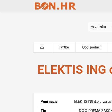
Skip to Main Content
Država
Tvrtke
Opći podaci
ELEKTIS ING d.o.o.
ELEKTIS ING d
Puni naziv
ELEKTIS ING d.o.o. za us
Tip
D.O.O. PREMA ZAKO