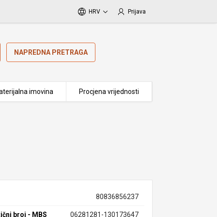
HRV
Prijava
NAPREDNA PRETRAGA
terijalna imovina
Procjena vrijednosti
80836856237
ični broj - MBS
06281281-130173647