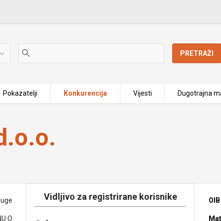
PRETRAŽI
Pokazatelji
Konkurencija
Vijesti
Dugotrajna ma
.o.o.
Vidljivo za registrirane korisnike
luge
OIB
NU O
Mat