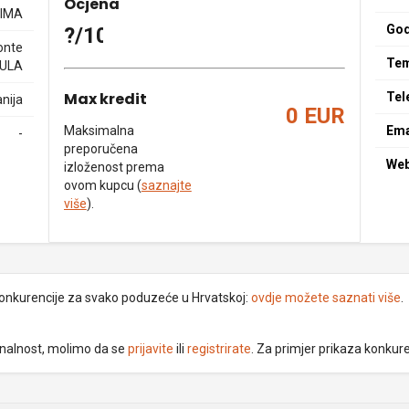
Ocjena
IMA
God
?/10
onte
Tem
PULA
Max kredit
Tel
nija
0 EUR
Maksimalna
Ema
-
preporučena
We
izloženost prema
ovom kupcu (
saznajte
više
).
 konkurencije za svako poduzeće u Hrvatskoj:
ovdje možete saznati više
.
ionalnost, molimo da se
prijavite
ili
registrirate
. Za primjer prikaza konkur