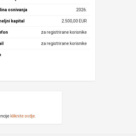
ina osnivanja
2026.
eljni kapital
2.500,00 EUR
efon
za registrirane korisnike
il
za registrirane korisnike
b
encije
kliknite ovdje
.