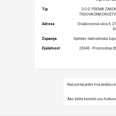
Tip
D.O.O. PREMA ZAKO
TRGOVAČKIM DRUŠTV
Adresa
Draškovićeva ulica 4, 2
S
Županija
Splitsko-dalmatinska župa
Djelatnost
23640 - Proizvodnja ž
Naš portal jedini ima analizu
Ako želite koristiti ovu funkc