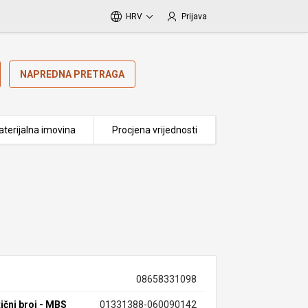
HRV
Prijava
NAPREDNA PRETRAGA
terijalna imovina
Procjena vrijednosti
08658331098
ični broj - MBS
01331388-060090142