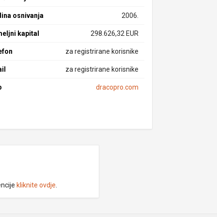
ina osnivanja
2006.
eljni kapital
298.626,32 EUR
efon
za registrirane korisnike
il
za registrirane korisnike
b
dracopro.com
encije
kliknite ovdje
.