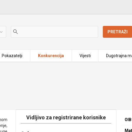
PRETRAŽI
Pokazatelji
Konkurencija
Vijesti
Dugotrajna ma
Vidljivo za registrirane korisnike
enom
OIB
nje,
Mat
sluge