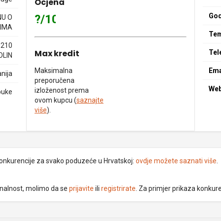
Ocjena
God
?/10
NU O
IMA
Tem
1210
Max kredit
Tel
OLIN
Maksimalna
Ema
nija
preporučena
We
izloženost prema
buke
ovom kupcu (
saznajte
više
).
 konkurencije za svako poduzeće u Hrvatskoj:
ovdje možete saznati više
.
ionalnost, molimo da se
prijavite
ili
registrirate
. Za primjer prikaza konkur