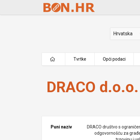
Skip to Main Content
Država
Tvrtke
Opći podaci
DRACO d.o.o.
DRACO d.o.o.
Puni naziv
DRACO društvo s ogranič
odgovornošću za građe
trgovinu i u