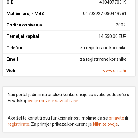
OIB
43848778319
Matični broj - MBS
01703927-080449981
Godina osnivanja
2002.
Temeljni kapital
14.550,00 EUR
Telefon
za registrirane korisnike
Email
za registrirane korisnike
Web
www.c-i-a.hr
Naš portal jedini ima analizu konkurencije za svako poduzeće u
Hrvatskoj:
ovdje možete saznati više
.
Ako želite koristiti ovu funkcionalnost, molimo da se
prijavite
ili
registrirate
. Za primjer prikaza konkurencije
kliknite ovdje
.