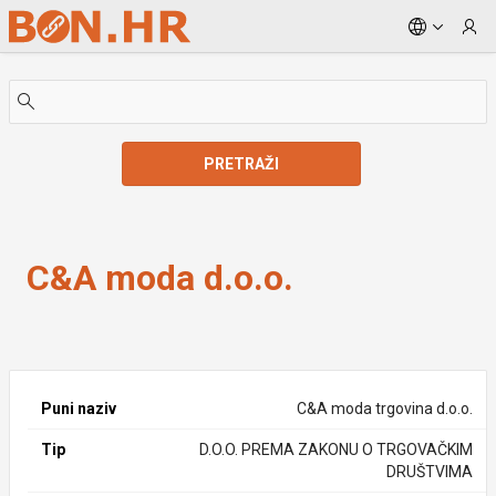
Skip to Main Content
PRETRAŽI
C&A moda d.o.o.
C&A moda d.o.o.
Puni naziv
C&A moda trgovina d.o.o.
Tip
D.O.O. PREMA ZAKONU O TRGOVAČKIM
DRUŠTVIMA