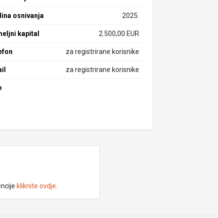
ina osnivanja
2025.
eljni kapital
2.500,00 EUR
efon
za registrirane korisnike
il
za registrirane korisnike
b
encije
kliknite ovdje
.