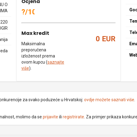
Ocjena
NU O
God
?/10
IMA
Tem
1220
OGIR
Max kredit
Tel
0 EUR
nija
Maksimalna
Ema
preporučena
reda
We
izloženost prema
ovom kupcu (
saznajte
više
).
 konkurencije za svako poduzeće u Hrvatskoj:
ovdje možete saznati više
.
ionalnost, molimo da se
prijavite
ili
registrirate
. Za primjer prikaza konkur