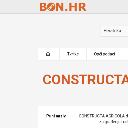
Skip to Main Content
Država
Tvrtke
Opći podaci
CONSTRUCTA AGRICOLA d.o.o.
CONSTRUCTA 
Puni naziv
CONSTRUCTA AGRICOLA d.
za građenje i us