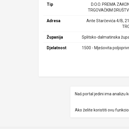
Tip
D.O.O. PREMA ZAKO
TRGOVAČKIM DRUŠTV
Adresa
Ante Starčevića 4/B, 2
TR
Županija
Splitsko-dalmatinska župa
Djelatnost
1500 - Mješovita poljopriv
Naš portal jedini ima analizu
Ako želite koristiti ovu funkc