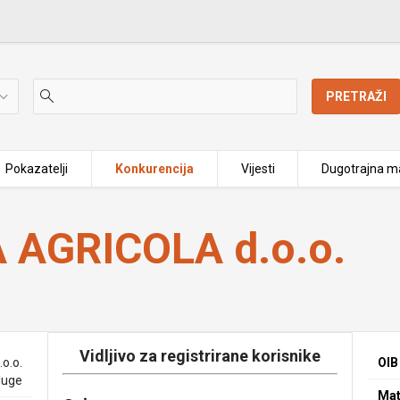
PRETRAŽI
Pokazatelji
Konkurencija
Vijesti
Dugotrajna ma
AGRICOLA d.o.o.
Vidljivo za registrirane korisnike
o.o.
OIB
luge
Mat