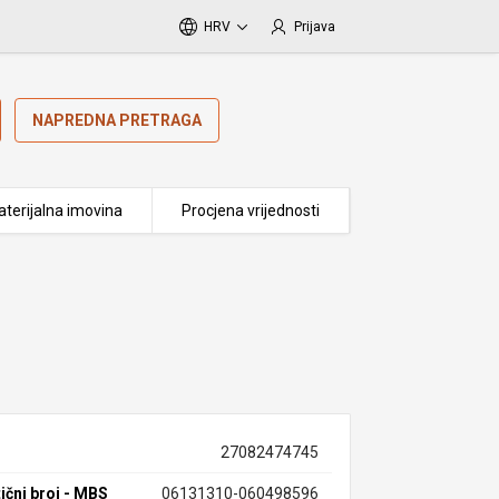
HRV
Prijava
NAPREDNA PRETRAGA
terijalna imovina
Procjena vrijednosti
27082474745
ični broj - MBS
06131310-060498596