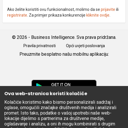
Ako želite koristiti ovu funkcionalnost, molimo da se
prijavite
ili
registrirate
. Za primjer prikaza konkurencije
kliknite ovdje
.
© 2026 - Business Intelligence. Sva prava pridržana.
Pravila privatnosti
Opći uvjeti poslovanja
Preuzmite besplatno našu mobilnu aplikaciju:
Android
iOS
Google
Play
Ova web-stranica koristi kolačiće
Kolačiće koristimo kako bismo personalizirali sadržaj i
Apple
oglase, omogućili značajke društvenih medija i analizirali
Store
promet. Isto tako, podatke o vašoj upotrebi naše web-
lokacije dijelimo s partnerima za društvene medije,
oglašavanje i analizu, a oni ih mogu kombinirati s drugim