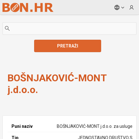
Skip to Main Content
PRETRAŽI
BOŠNJAKOVIĆ-MONT j.d.o.o.
BOŠNJAKOVIĆ-MONT
j.d.o.o.
Puni naziv
BOŠNJAKOVIĆ-MONT j.d.o.o. za usluge
Tip
JEDNOSTAVNO DRUŠTVO S